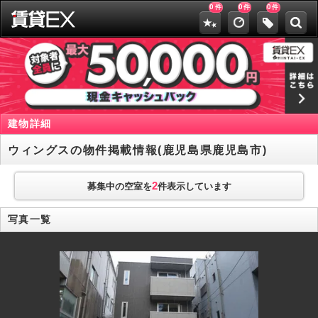
0
0
0
件
件
件
建物詳細
ウィングスの物件掲載情報(鹿児島県鹿児島市)
2
募集中の空室を
件表示しています
写真一覧