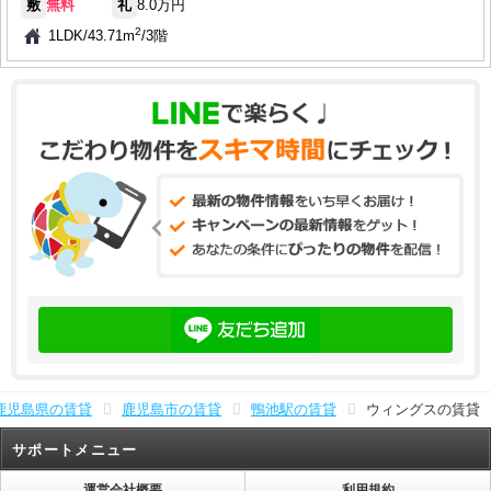
敷
無料
礼
8.0万円
2
1LDK
/
43.71m
/
3階
鹿児島県の賃貸
鹿児島市の賃貸
鴨池駅の賃貸
ウィングスの賃貸
サポートメニュー
運営会社概要
利用規約