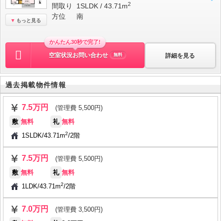
2
間取り
1SLDK / 43.71m
方位
南
もっと見る
かんたん30秒で完了!
空室状況お問い合わせ
詳細を見る
無料
過去掲載物件情報
7.5万円
(管理費 5,500円)
敷
無料
礼
無料
2
1SLDK
/
43.71m
/
2階
7.5万円
(管理費 5,500円)
敷
無料
礼
無料
2
1LDK
/
43.71m
/
2階
7.0万円
(管理費 3,500円)