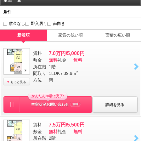
空室一覧
条件
敷金なし
即入居可
南向き
新着順
家賃の低い順
面積の広い順
賃料
7.0万円/5,000円
敷金
無料
礼金
無料
所在階
1階
2
間取り
1LDK / 39.9m
方位
南
もっと見る
かんたん30秒で完了!
空室状況お問い合わせ
詳細を見る
無料
賃料
7.5万円/5,500円
敷金
無料
礼金
無料
所在階
2階