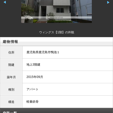
ウィングス【1階】の外観
建物情報
鹿児島県鹿児島市鴨池１
住所
地上3階建
階建
2015年09月
築年月
アパート
種別
軽量鉄骨
構造