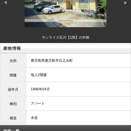
サンライズ石川【1階】の外観
建物情報
鹿児島県鹿児島市日之出町
住所
地上2階建
階建
1996年04月
築年月
アパート
種別
木造
構造