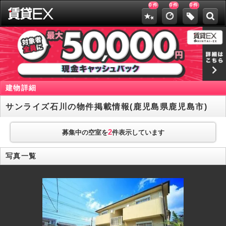
0
0
0
件
件
件
建物詳細
サンライズ石川の物件掲載情報(鹿児島県鹿児島市)
2
募集中の空室を
件表示しています
写真一覧