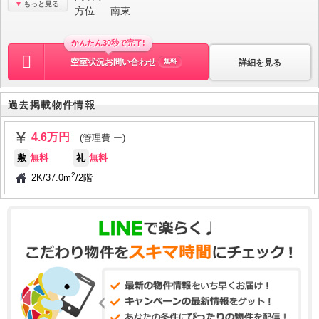
もっと見る
方位
南東
かんたん30秒で完了!
空室状況お問い合わせ
詳細を見る
無料
過去掲載物件情報
4.6万円
(管理費 ー)
敷
無料
礼
無料
2
2K
/
37.0m
/
2階