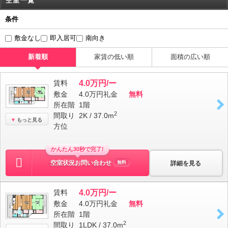
空室一覧
条件
敷金なし
即入居可
南向き
新着順
家賃の低い順
面積の広い順
賃料
4.0万円/ー
敷金
4.0万円
礼金
無料
所在階
1階
2
間取り
2K / 37.0m
もっと見る
方位
かんたん30秒で完了!
空室状況お問い合わせ
詳細を見る
無料
賃料
4.0万円/ー
敷金
4.0万円
礼金
無料
所在階
1階
2
間取り
1LDK / 37.0m