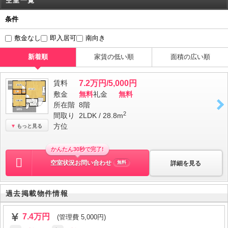
空室一覧
条件
敷金なし
即入居可
南向き
新着順
家賃の低い順
面積の広い順
賃料
7.2万円/5,000円
敷金
無料
礼金
無料
所在階
8階
2
間取り
2LDK / 28.8m
方位
もっと見る
かんたん30秒で完了!
空室状況お問い合わせ
詳細を見る
無料
過去掲載物件情報
7.4万円
(管理費 5,000円)