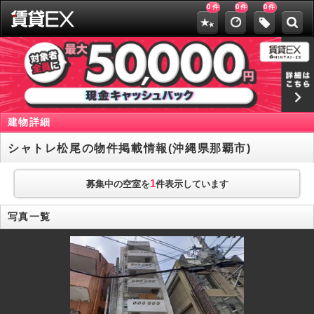
0
0
0
件
件
件
建物詳細
シャトレ松尾の物件掲載情報(沖縄県那覇市)
1
募集中の空室を
件表示しています
写真一覧