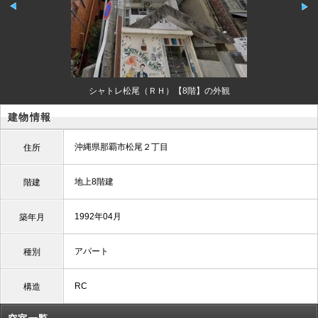
シャトレ松尾（ＲＨ）【8階】の外観
建物情報
沖縄県那覇市松尾２丁目
住所
地上8階建
階建
1992年04月
築年月
アパート
種別
RC
構造