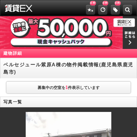
0
0
0
件
件
件
建物詳細
ベルセジュール紫原A棟の物件掲載情報(鹿児島県鹿児
島市)
1
募集中の空室を
件表示しています
写真一覧