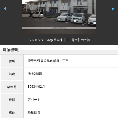
ベルセジュール紫原Ａ棟【103号室】の外観
建物情報
鹿児島県鹿児島市紫原１丁目
住所
地上2階建
階建
1993年02月
築年月
アパート
種別
軽量鉄骨
構造