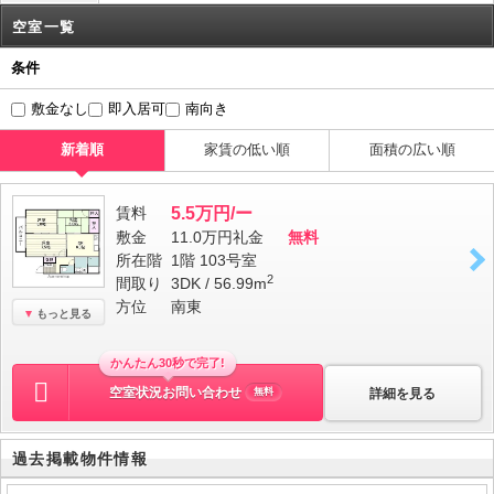
空室一覧
条件
敷金なし
即入居可
南向き
新着順
家賃の低い順
面積の広い順
賃料
5.5万円/ー
敷金
11.0万円
礼金
無料
所在階
1階 103号室
2
間取り
3DK / 56.99m
方位
南東
もっと見る
かんたん30秒で完了!
空室状況お問い合わせ
詳細を見る
無料
過去掲載物件情報