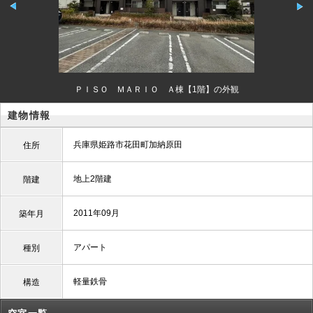
ＰＩＳＯ ＭＡＲＩＯ Ａ棟【1階】の外観
建物情報
兵庫県姫路市花田町加納原田
住所
地上2階建
階建
2011年09月
築年月
アパート
種別
軽量鉄骨
構造