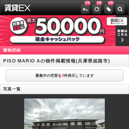
0
0
0
件
件
件
建物詳細
PISO MARIO Aの物件掲載情報(兵庫県姫路市)
3
募集中の空室を
件表示しています
写真一覧