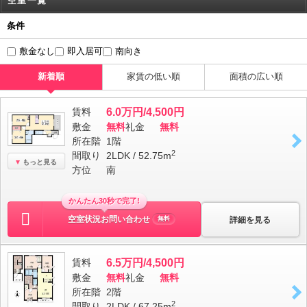
空室一覧
条件
敷金なし
即入居可
南向き
新着順
家賃の低い順
面積の広い順
賃料
6.0万円/4,500円
敷金
無料
礼金
無料
所在階
1階
2
間取り
2LDK / 52.75m
もっと見る
方位
南
かんたん30秒で完了!
空室状況お問い合わせ
詳細を見る
無料
賃料
6.5万円/4,500円
敷金
無料
礼金
無料
所在階
2階
2
間取り
2LDK / 67.25m