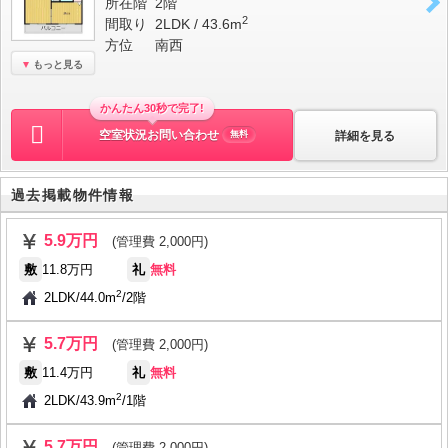
所在階
2階
2
間取り
2LDK / 43.6m
方位
南西
もっと見る
かんたん30秒で完了!
空室状況お問い合わせ
詳細を見る
無料
過去掲載物件情報
5.9万円
(管理費 2,000円)
敷
11.8万円
礼
無料
2
2LDK
/
44.0m
/
2階
5.7万円
(管理費 2,000円)
敷
11.4万円
礼
無料
2
2LDK
/
43.9m
/
1階
5.7万円
(管理費 2,000円)