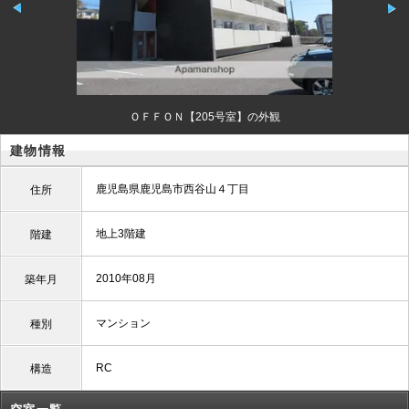
ＯＦＦＯＮ【205号室】の外観
建物情報
鹿児島県鹿児島市西谷山４丁目
住所
地上3階建
階建
2010年08月
築年月
マンション
種別
RC
構造