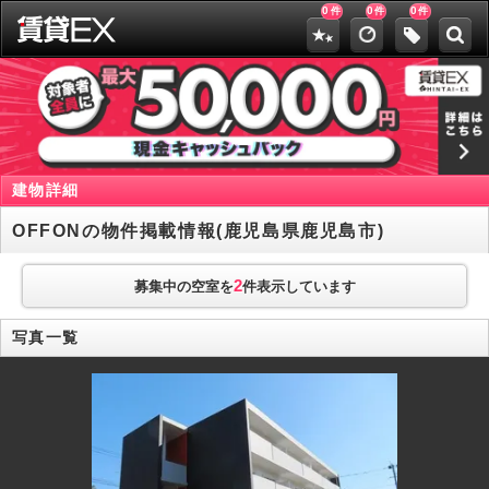
0
0
0
件
件
件
建物詳細
OFFONの物件掲載情報(鹿児島県鹿児島市)
2
募集中の空室を
件表示しています
写真一覧