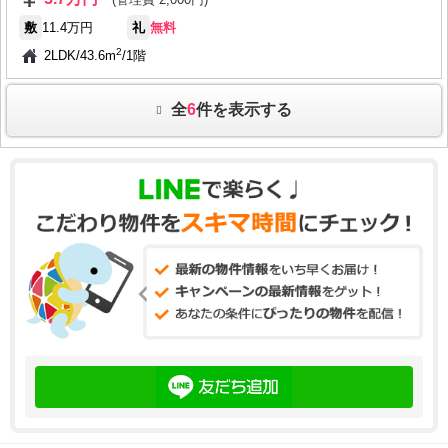
敷
11.4万円
礼
無料
2
2LDK
/
43.6m
/
1階
全
6
件を表示する