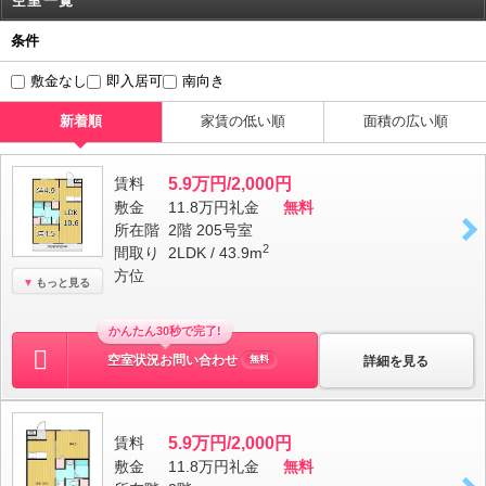
空室一覧
条件
敷金なし
即入居可
南向き
新着順
家賃の低い順
面積の広い順
賃料
5.9万円/2,000円
敷金
11.8万円
礼金
無料
所在階
2階 205号室
2
間取り
2LDK / 43.9m
方位
もっと見る
かんたん30秒で完了!
空室状況お問い合わせ
詳細を見る
無料
賃料
5.9万円/2,000円
敷金
11.8万円
礼金
無料