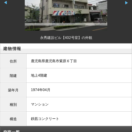
永秀建設ビル【402号室】の外観
建物情報
鹿児島県鹿児島市紫原６丁目
住所
地上4階建
階建
1974年04月
築年月
マンション
種別
鉄筋コンクリート
構造