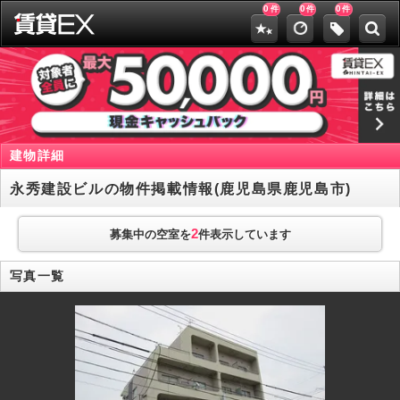
0
0
0
件
件
件
建物詳細
永秀建設ビルの物件掲載情報(鹿児島県鹿児島市)
2
募集中の空室を
件表示しています
写真一覧