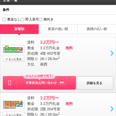
空室一覧
条件
敷金なし
即入居可
南向き
新着順
家賃の低い順
面積の広い順
賃料
3.2万円/ー
敷金
3.2万円
礼金
無料
所在階
4階 402号室
2
間取り
2K / 28.0m
もっと見る
方位
南西
かんたん30秒で完了!
空室状況お問い合わせ
詳細を見る
無料
賃料
3.2万円/ー
敷金
3.2万円
礼金
無料
所在階
2階 204号室
2
間取り
2K / 28.0m
もっと見る