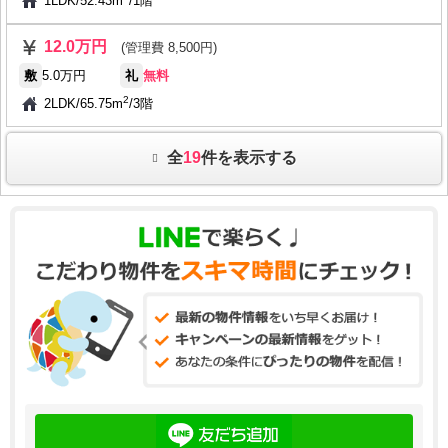
1LDK
/
52.43m
/
1階
12.0万円
(管理費 8,500円)
敷
5.0万円
礼
無料
2
2LDK
/
65.75m
/
3階
全
19
件を表示する