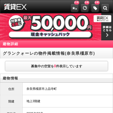
0
0
0
件
件
件
建物詳細
グランクォーレの物件掲載情報(奈良県橿原市)
0
募集中の空室を
件表示しています
建物情報
奈良県橿原市上品寺町
住所
地上3階建
階建