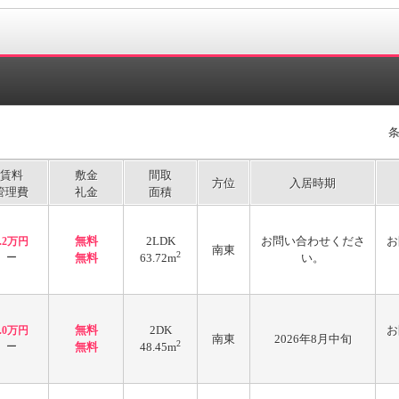
賃料
敷金
間取
方位
入居時期
管理費
礼金
面積
無料
2LDK
お問い合わせくださ
お
5.2万円
南東
2
ー
無料
63.72m
い。
無料
2DK
お
5.0万円
南東
2026年8月中旬
2
ー
無料
48.45m