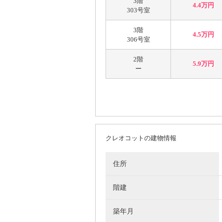
3階
4.4万円
303号室
3階
4.5万円
306号室
2階
5.9万円
ー
クレオコットの建物情報
住所
階建
築年月