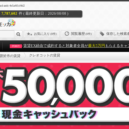
dc-4e5a4f1cf4d2
7,787,602
件 ( 最終更新日：2026/08/08 )
閲覧履歴
保存した検索
お気に入り
(
0件
)
(0件)
賃貸EX経由で成約すると対象者全員が
最大5万円
もらえるキャ
POINT!
クレオコットの賃貸
曽於市の賃貸