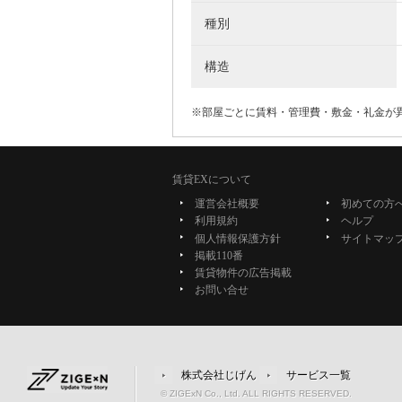
種別
構造
※部屋ごとに賃料・管理費・敷金・礼金が
賃貸EXについて
運営会社概要
初めての方
利用規約
ヘルプ
個人情報保護方針
サイトマッ
掲載110番
賃貸物件の広告掲載
お問い合せ
株式会社じげん
サービス一覧
© ZIGExN Co., Ltd. ALL RIGHTS RESERVED.