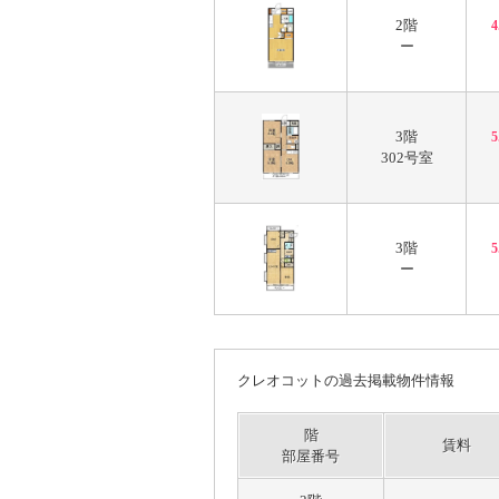
2階
ー
3階
302号室
3階
ー
クレオコットの過去掲載物件情報
階
賃料
部屋番号