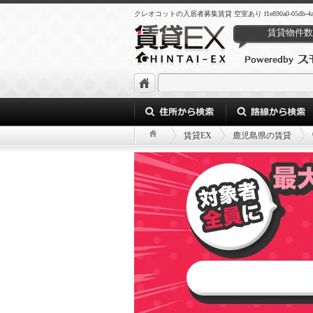
クレオコットの入居者募集賃貸 空室あり f1e890a0-05db-4acd-ae
賃貸物件数
賃貸EX
鹿児島県の賃貸