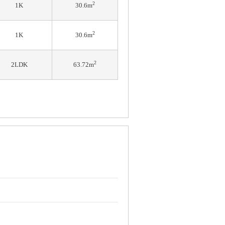
2
1K
30.6m
2
1K
30.6m
2
2LDK
63.72m