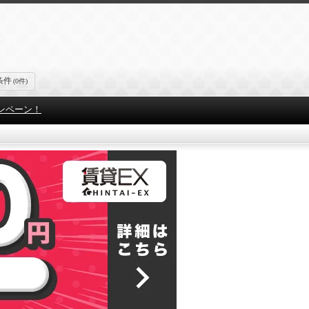
条件
(0件)
ンペーン！