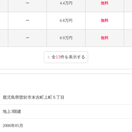
ー
4.4万円
無料
ー
6.8万円
無料
ー
8.9万円
無料
全
13
件を表示する
鹿児島県曽於市末吉町上町５丁目
地上3階建
2006年05月