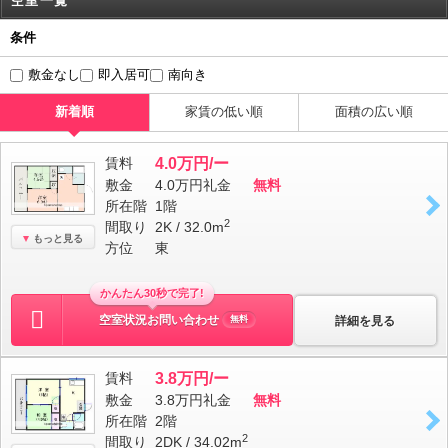
空室一覧
条件
敷金なし
即入居可
南向き
新着順
家賃の低い順
面積の広い順
賃料
4.0万円/ー
敷金
4.0万円
礼金
無料
所在階
1階
2
間取り
2K / 32.0m
もっと見る
方位
東
かんたん30秒で完了!
空室状況お問い合わせ
詳細を見る
無料
賃料
3.8万円/ー
敷金
3.8万円
礼金
無料
所在階
2階
2
間取り
2DK / 34.02m