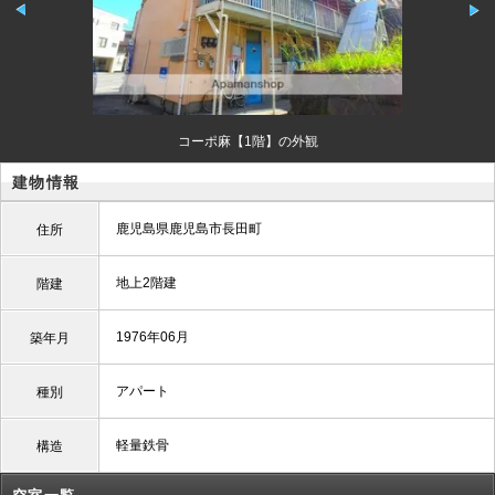
コーポ麻【1階】の外観
建物情報
鹿児島県鹿児島市長田町
住所
地上2階建
階建
1976年06月
築年月
アパート
種別
軽量鉄骨
構造