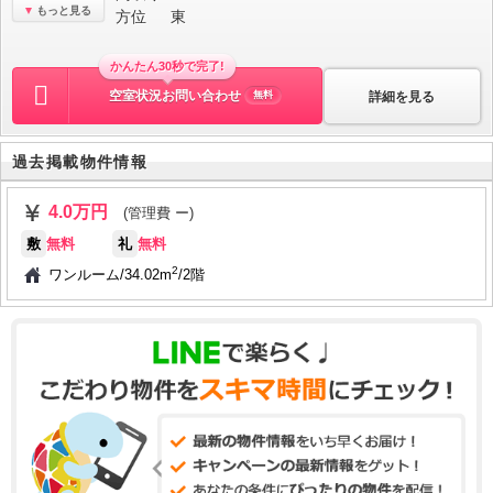
もっと見る
方位
東
かんたん30秒で完了!
空室状況お問い合わせ
詳細を見る
無料
過去掲載物件情報
4.0万円
(管理費 ー)
敷
無料
礼
無料
2
ワンルーム
/
34.02m
/
2階