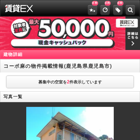
0
0
0
件
件
件
建物詳細
コーポ麻の物件掲載情報(鹿児島県鹿児島市)
2
募集中の空室を
件表示しています
写真一覧