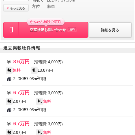
間取り
2LDK / 57.93m
方位
南東
もっと見る
かんたん30秒で完了!
空室状況お問い合わせ
詳細を見る
無料
過去掲載物件情報
8.6万円
(管理費 4,000円)
敷
無料
礼
10.0万円
2
2LDK
/
57.93m
/
1階
6.7万円
(管理費 3,000円)
敷
2.0万円
礼
無料
2
2LDK
/
57.93m
/
1階
6.7万円
(管理費 3,000円)
敷
2.0万円
礼
無料