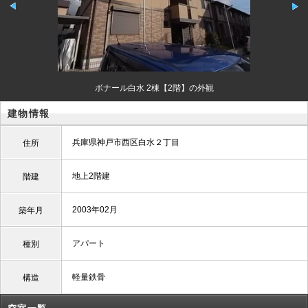
ボナール白水 2棟【2階】の外観
建物情報
兵庫県神戸市西区白水２丁目
住所
地上2階建
階建
2003年02月
築年月
アパート
種別
軽量鉄骨
構造