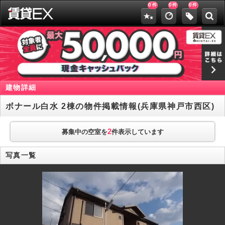
0
0
0
件
件
件
建物詳細
ボナール白水 2棟の物件掲載情報(兵庫県神戸市西区)
2
募集中の空室を
件表示しています
写真一覧