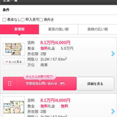
空室一覧
条件
敷金なし
即入居可
南向き
新着順
家賃の低い順
面積の広い順
賃料
8.1万円/4,000円
敷金
無料
礼金
5.0万円
所在階
2階
2
間取り
2LDK / 57.93m
もっと見る
方位
南東
かんたん30秒で完了!
空室状況お問い合わせ
詳細を見る
無料
賃料
8.1万円/4,000円
敷金
無料
礼金
無料
所在階
2階
2