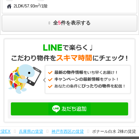
2
2LDK
/
57.93m
/
1階
全
5
件を表示する
賃貸EX
兵庫県の賃貸
神戸市西区の賃貸
ボナール白水 2棟の賃貸