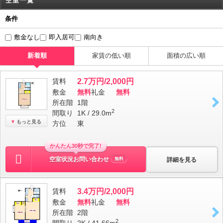
空室一覧
条件
敷金なし
即入居可
南向き
新着順
家賃の低い順
面積の広い順
賃料
2.7万円/2,000円
敷金
無料
礼金
無料
所在階
1階
2
間取り
1K / 29.0m
もっと見る
方位
東
かんたん30秒で完了!
空室状況お問い合わせ
詳細を見る
無料
賃料
3.4万円/2,000円
敷金
無料
礼金
無料
所在階
2階
2