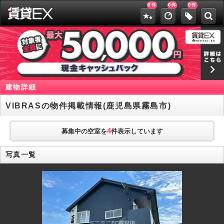
0
0
0
件
件
件
建物詳細
VIBRASの物件掲載情報(鹿児島県霧島市)
4
募集中の空室を
件表示しています
写真一覧