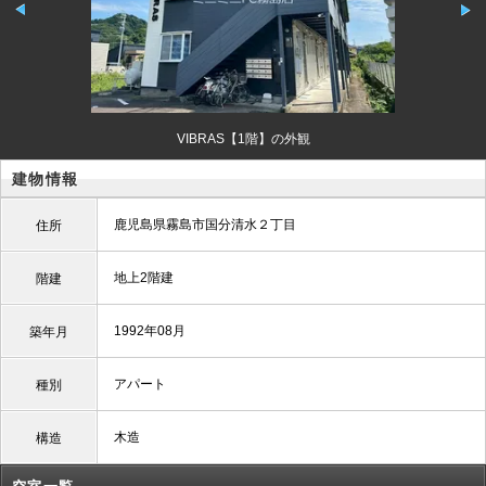
VIBRAS【1階】の外観
建物情報
鹿児島県霧島市国分清水２丁目
住所
地上2階建
階建
1992年08月
築年月
アパート
種別
木造
構造