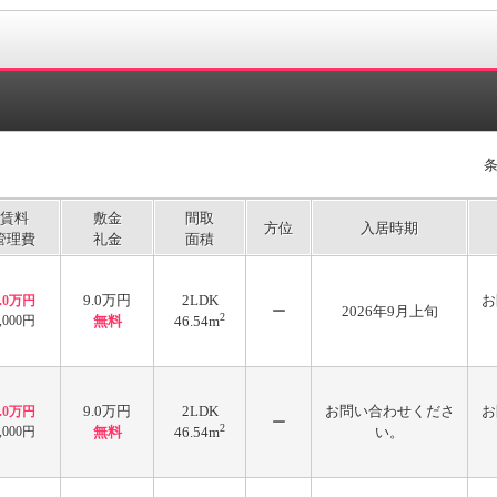
賃料
敷金
間取
方位
入居時期
管理費
礼金
面積
9.0万円
2LDK
お
9.0万円
ー
2026年9月上旬
2
,000円
無料
46.54m
9.0万円
2LDK
お問い合わせくださ
お
9.0万円
ー
2
,000円
無料
46.54m
い。