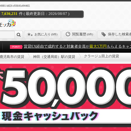
b82f-c93641e94465
7,636,231
件 ( 最終更新日：2026/08/07 )
閲覧履歴
保存した検索
お気に入り
(
0件
)
(0件)
賃貸EX経由で成約すると対象者全員が
最大5万円
もらえるキャ
POINT!
クラージュ田上の賃貸
鹿児島市の賃貸
神田（交通局前）駅の賃貸