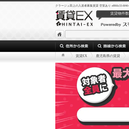
クラージュ田上の入居者募集賃貸 空室あり ef866c33-8f40-4981-
賃貸物件数
賃貸EX
鹿児島県の賃貸