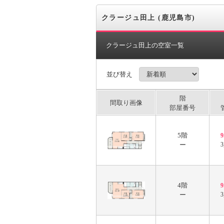
クラージュ田上 (鹿児島市)
クラージュ田上の空室一覧
並び替え
階
間取り画像
部屋番号
5階
ー
3
4階
ー
3