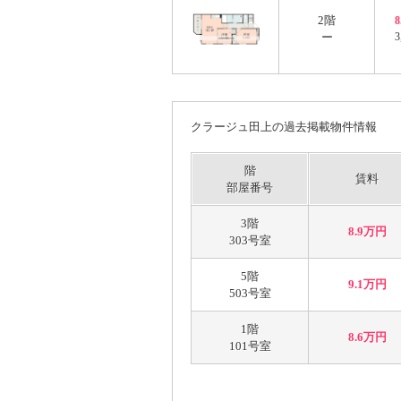
2階
ー
3
クラージュ田上の過去掲載物件情報
階
賃料
部屋番号
3階
8.9万円
303号室
5階
9.1万円
503号室
1階
8.6万円
101号室