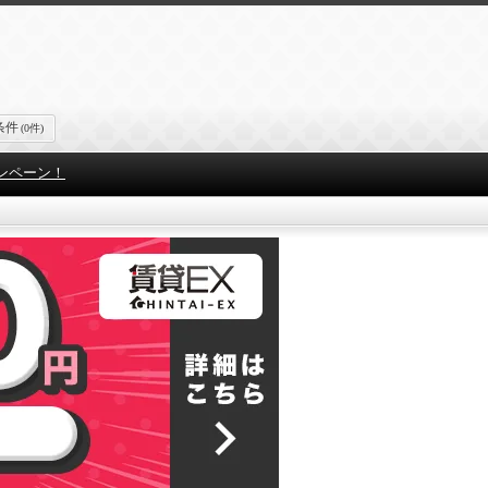
条件
(0件)
ンペーン！