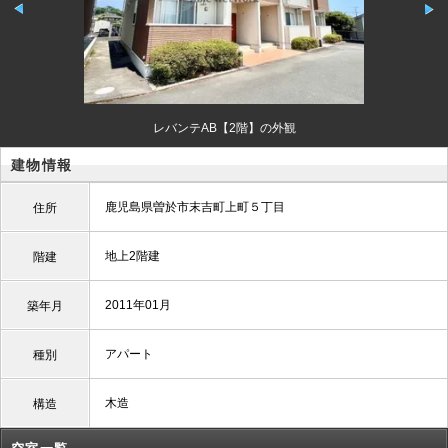
レバンテAB【2階】の外観
建物情報
鹿児島県曽於市末吉町上町５丁目
住所
地上2階建
階建
2011年01月
築年月
アパート
種別
木造
構造