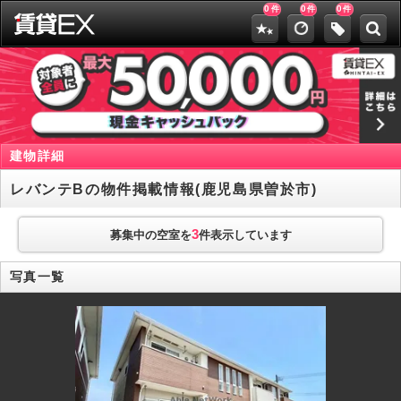
0
0
0
件
件
件
建物詳細
レバンテBの物件掲載情報(鹿児島県曽於市)
3
募集中の空室を
件表示しています
写真一覧