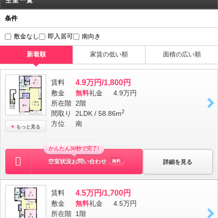
空室一覧
条件
敷金なし
即入居可
南向き
新着順
家賃の低い順
面積の広い順
賃料
4.9万円/1,800円
敷金
無料
礼金
4.9万円
所在階
2階
2
間取り
2LDK / 58.86m
方位
南
もっと見る
かんたん30秒で完了!
空室状況お問い合わせ
詳細を見る
無料
賃料
4.5万円/1,700円
敷金
無料
礼金
4.5万円
所在階
1階