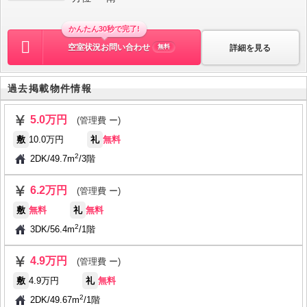
かんたん30秒で完了!
空室状況お問い合わせ
詳細を見る
無料
過去掲載物件情報
5.0万円
(管理費 ー)
敷
10.0万円
礼
無料
2
2DK
/
49.7m
/
3階
6.2万円
(管理費 ー)
敷
無料
礼
無料
2
3DK
/
56.4m
/
1階
4.9万円
(管理費 ー)
敷
4.9万円
礼
無料
2
2DK
/
49.67m
/
1階