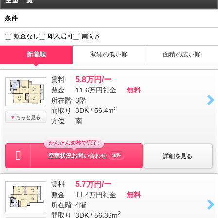
空室一覧
条件
敷金なし
即入居可
南向き
新着順
家賃の低い順
面積の広い順
賃料
5.8万円/ー
敷金
11.6万円
礼金
無料
所在階
3階
2
間取り
3DK / 56.4m
もっと見る
方位
南
かんたん30秒で完了!
空室状況お問い合わせ
詳細を見る
無料
賃料
5.7万円/ー
敷金
11.4万円
礼金
無料
所在階
4階
2
間取り
3DK / 56.36m