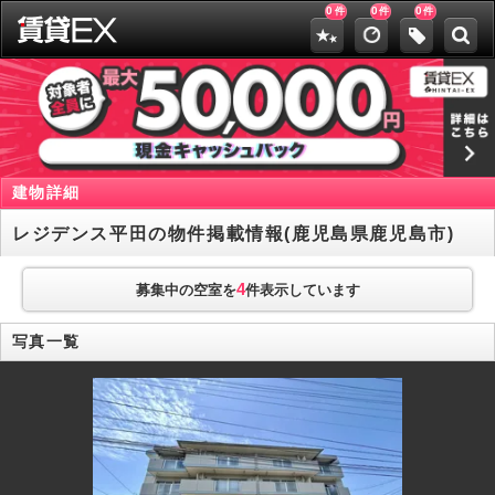
0
0
0
件
件
件
建物詳細
レジデンス平田の物件掲載情報(鹿児島県鹿児島市)
4
募集中の空室を
件表示しています
写真一覧