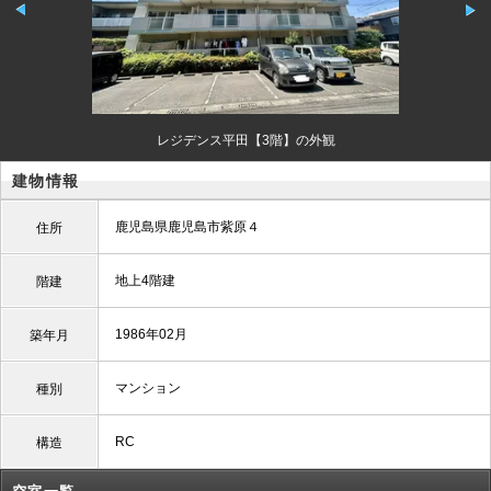
レジデンス平田【3階】の外観
建物情報
鹿児島県鹿児島市紫原４
住所
地上4階建
階建
1986年02月
築年月
マンション
種別
RC
構造