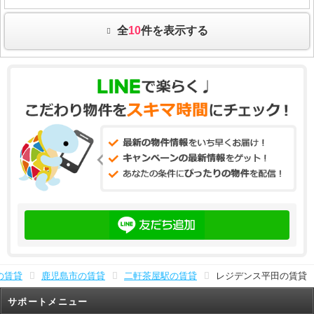
全
10
件を表示する
の賃貸
鹿児島市の賃貸
二軒茶屋駅の賃貸
レジデンス平田の賃貸
サポートメニュー