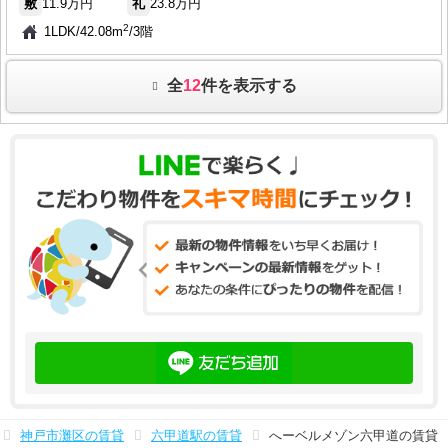
敷
11.9万円
礼
23.8万円
2
1LDK
/
42.08m
/
3階
全
12
件を表示する
神戸市灘区の賃貸
六甲道駅の賃貸
へーベルメゾン六甲道の賃貸