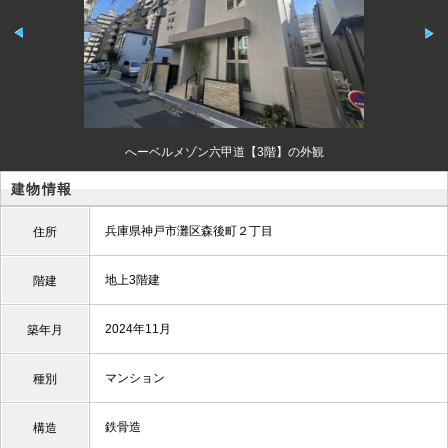
へーベルメゾン六甲道【3階】の外観
建物情報
兵庫県神戸市灘区森後町２丁目
住所
地上3階建
階建
2024年11月
築年月
マンション
種別
鉄骨造
構造