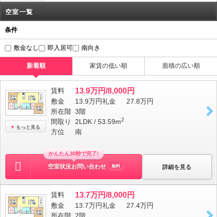
空室一覧
条件
敷金なし
即入居可
南向き
新着順
家賃の低い順
面積の広い順
賃料
13.9万円/8,000円
敷金
13.9万円
礼金
27.8万円
所在階
3階
2
間取り
2LDK / 53.59m
もっと見る
方位
南
かんたん30秒で完了!
空室状況お問い合わせ
詳細を見る
無料
賃料
13.7万円/8,000円
敷金
13.7万円
礼金
27.4万円
所在階
2階