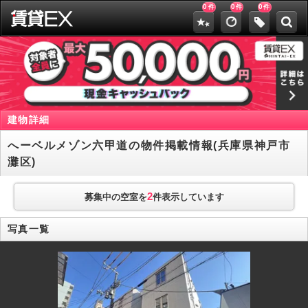
0
0
0
件
件
件
建物詳細
へーベルメゾン六甲道の物件掲載情報(兵庫県神戸市
灘区)
2
募集中の空室を
件表示しています
写真一覧