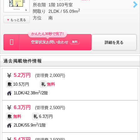
所在階
1階 103号室
2
間取り
2LDK / 55.09m
方位
南
もっと見る
かんたん30秒で完了!
空室状況お問い合わせ
詳細を見る
無料
過去掲載物件情報
5.2万円
(管理費 2,000円)
敷
10.5万円
礼
無料
2
1LDK
/
42.38m
/
2階
6.3万円
(管理費 2,500円)
敷
無料
礼
6.3万円
2
2LDK
/
55.9m
/
1階
5.4万円
(管理費 2,500円)