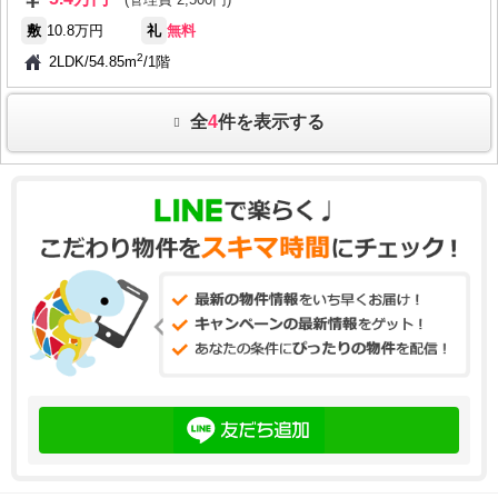
敷
10.8万円
礼
無料
2
2LDK
/
54.85m
/
1階
全
4
件を表示する