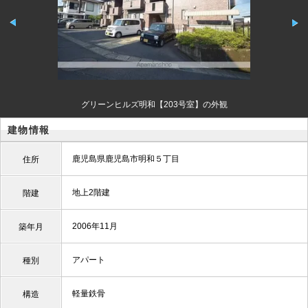
グリーンヒルズ明和【203号室】の外観
建物情報
鹿児島県鹿児島市明和５丁目
住所
地上2階建
階建
2006年11月
築年月
アパート
種別
軽量鉄骨
構造