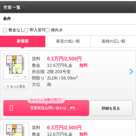
空室一覧
条件
敷金なし
即入居可
南向き
新着順
家賃の低い順
面積の広い順
賃料
6.3万円/2,500円
敷金
12.6万円
礼金
無料
所在階
2階 203号室
2
間取り
2LDK / 55.09m
方位
南
もっと見る
かんたん30秒で完了!
空室状況お問い合わせ
詳細を見る
無料
賃料
6.3万円/2,500円
敷金
12.6万円
礼金
無料