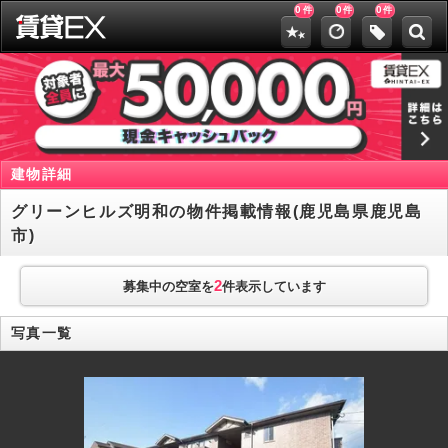
0
0
0
件
件
件
建物詳細
グリーンヒルズ明和の物件掲載情報(鹿児島県鹿児島
市)
2
募集中の空室を
件表示しています
写真一覧