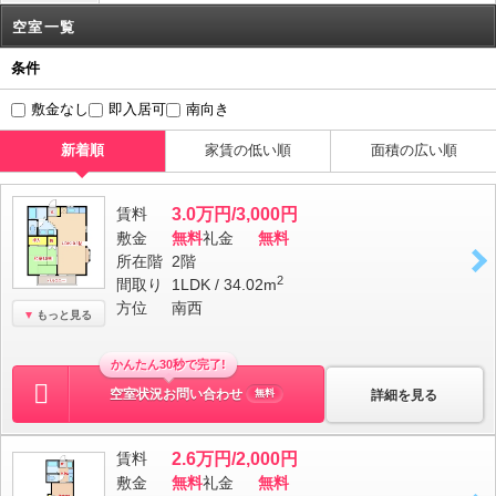
空室一覧
条件
敷金なし
即入居可
南向き
新着順
家賃の低い順
面積の広い順
賃料
3.0万円/3,000円
敷金
無料
礼金
無料
所在階
2階
2
間取り
1LDK / 34.02m
方位
南西
もっと見る
かんたん30秒で完了!
空室状況お問い合わせ
詳細を見る
無料
賃料
2.6万円/2,000円
敷金
無料
礼金
無料