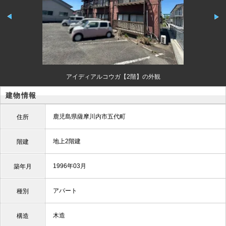
アイディアルコウガ【2階】の外観
建物情報
鹿児島県薩摩川内市五代町
住所
地上2階建
階建
1996年03月
築年月
アパート
種別
木造
構造