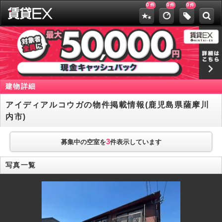
0
0
0
件
件
件
建物詳細
アイディアルコウガの物件掲載情報(鹿児島県薩摩川
内市)
3
募集中の空室を
件表示しています
写真一覧