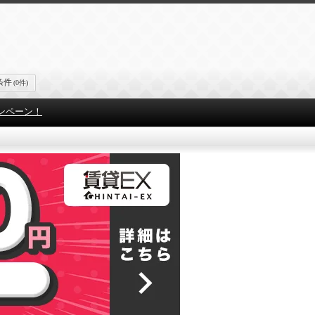
条件
(0件)
ンペーン！