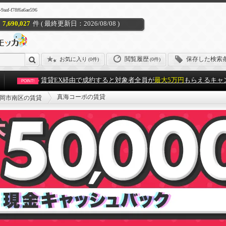
-f78f6a6ae596
7,690,027
件 ( 最終更新日：2026/08/08 )
閲覧履歴
保存した検索
お気に入り
(
0件
)
(0件)
賃貸EX経由で成約すると対象者全員が
最大5万円
もらえるキャ
POINT!
真海コーポの賃貸
岡市南区の賃貸