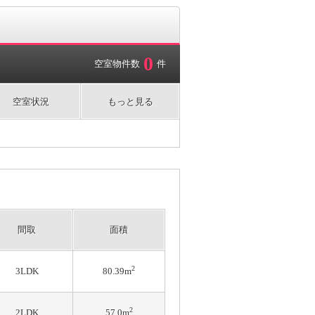
0
空室物件数
件
空室状況
もっと見る
間取
面積
2
3LDK
80.39m
2
2LDK
57.0m