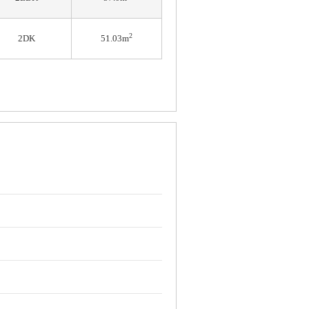
2
2DK
51.03m