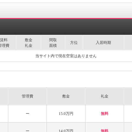
賃料
敷金
間取
方位
入居時期
管理費
礼金
面積
当サイト内で現在空室はありません
管理費
敷金
礼金
ー
15.0万円
無料
ー
14.0万円
無料