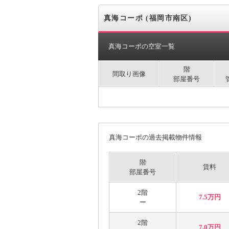
真海コーポ (福岡市南区)
真海コーポの空室一覧
階
間取り画像
部屋番号
真海コーポの過去掲載物件情報
階
賃料
部屋番号
2階
7.5万円
ー
2階
7.0万円