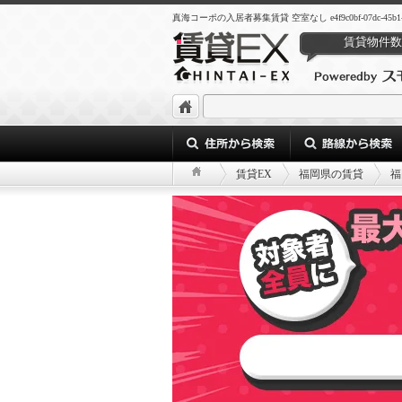
真海コーポの入居者募集賃貸 空室なし e4f9c0bf-07dc-45b1-9aaf
賃貸物件数
賃貸EX
福岡県の賃貸
福