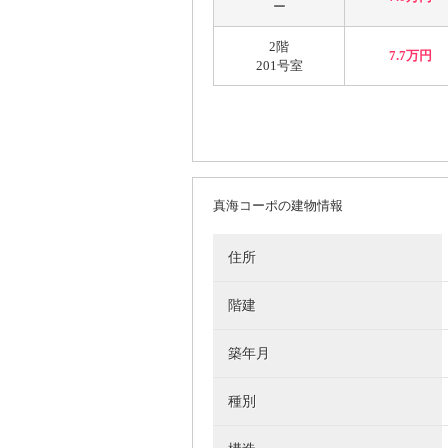
ー
2階
7.7万円
201号室
真海コーポの建物情報
住所
階建
築年月
種別