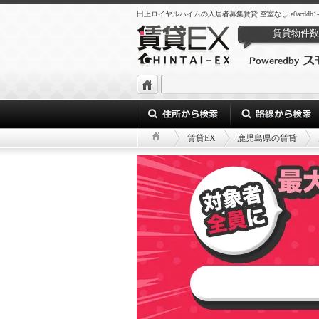
田上ロイヤルハイムの入居者募集賃貸 空室なし e0acddb1-1d5e-4c
賃貸物件数
賃貸EX
鹿児島県の賃貸