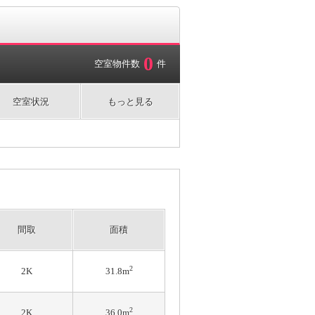
0
空室物件数
件
空室状況
もっと見る
間取
面積
2
2K
31.8m
2
2K
36.0m