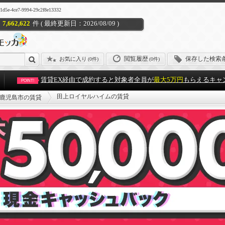
e7-9994-29c2f8e13332
7,662,622
件 ( 最終更新日：2026/08/09 )
閲覧履歴
保存した検索
お気に入り
(
0件
)
(0件)
賃貸EX経由で成約すると対象者全員が
最大5万円
もらえるキャ
POINT!
田上ロイヤルハイムの賃貸
鹿児島市の賃貸