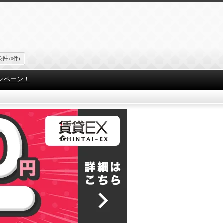
条件
(0件)
ンペーン！