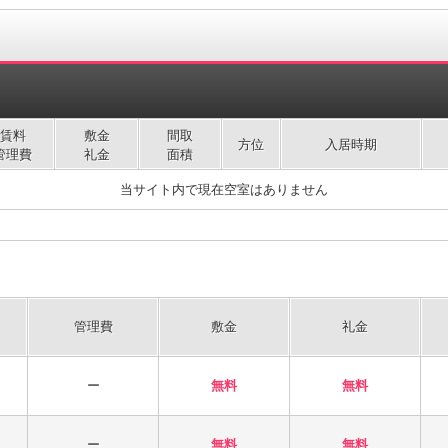
賃料
敷金
間取
方位
入居時期
管理費
礼金
面積
当サイト内で現在空室はありません
管理費
敷金
礼金
ー
無料
無料
ー
無料
無料