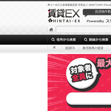
寿コーポの入居者募集賃貸 空室あり df3e077e-f647-47ba-a084-
賃貸物件数
賃貸EX
鹿児島県の賃貸