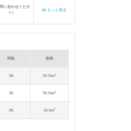
問い合わせくださ
📧
もっと見る
い。
間取
面積
2
3K
50.54m
2
3K
50.54m
2
3K
42.0m