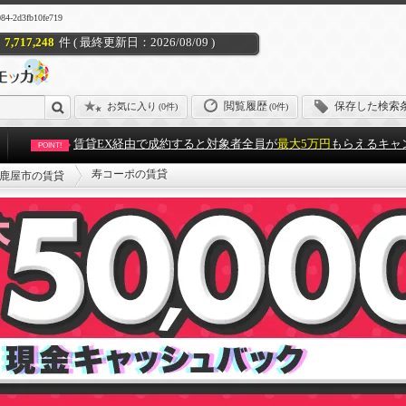
2d3fb10fe719
7,717,248
件 ( 最終更新日：2026/08/09 )
閲覧履歴
保存した検索
お気に入り
(
0件
)
(0件)
賃貸EX経由で成約すると対象者全員が
最大5万円
もらえるキャ
POINT!
寿コーポの賃貸
鹿屋市の賃貸