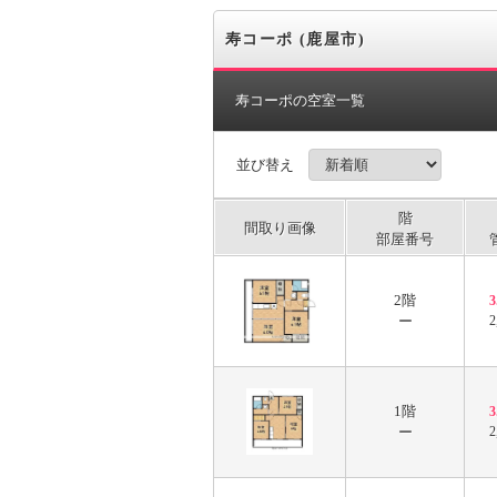
寿コーポ (鹿屋市)
寿コーポの空室一覧
並び替え
階
間取り画像
部屋番号
2階
ー
2
1階
ー
2