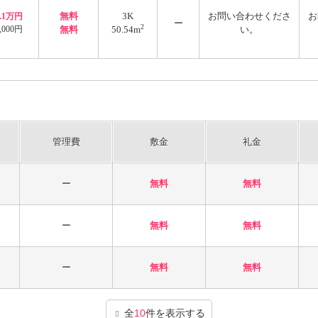
無料
3K
お問い合わせくださ
お
3.1万円
ー
2
,000円
無料
50.54m
い。
管理費
敷金
礼金
ー
無料
無料
ー
無料
無料
ー
無料
無料
全
10
件を表示する