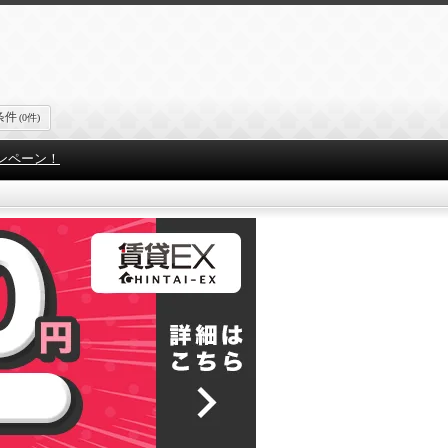
条件
(0件)
ンペーン！