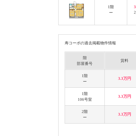
1階
ー
2
寿コーポの過去掲載物件情報
階
賃料
部屋番号
1階
3.3万円
ー
1階
3.3万円
106号室
2階
3.3万円
ー