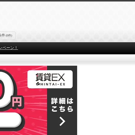
条件
(0件)
ンペーン！