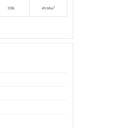
2
3DK
49.68m