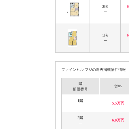
2階
ー
1階
ー
ファインヒル フジの過去掲載物件情報
階
賃料
部屋番号
1階
5.5万円
ー
2階
6.0万円
ー