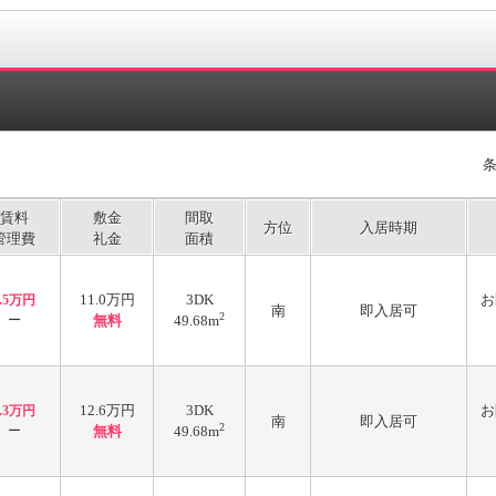
賃料
敷金
間取
方位
入居時期
管理費
礼金
面積
11.0万円
3DK
お
5.5万円
南
即入居可
2
ー
無料
49.68m
12.6万円
3DK
お
6.3万円
南
即入居可
2
ー
無料
49.68m