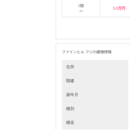
1階
5.5万円
ー
ファインヒル フジの建物情報
住所
階建
築年月
種別
構造