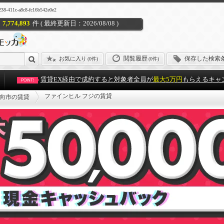
c-a8c8-fc16b542e0e2
7,774,893
件 ( 最終更新日：2026/08/08 )
閲覧履歴
保存した検索
お気に入り
(
0件
)
(0件)
賃貸EX経由で成約すると対象者全員が
最大5万円
もらえるキャ
POINT!
ファインヒル フジの賃貸
向市の賃貸