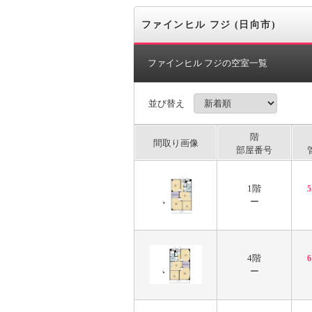
ファインヒル フジ (日向市)
ファインヒル フジの空室一覧
並び替え
階
間取り画像
部屋番号
1階
ー
4階
ー