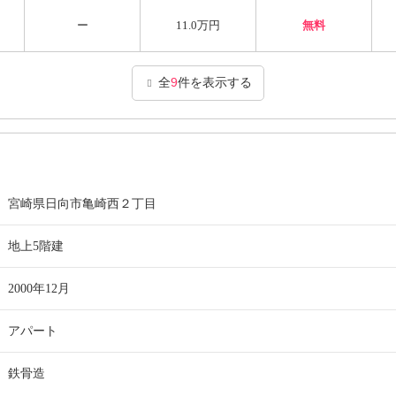
ー
11.0万円
無料
全
9
件を表示する
宮崎県日向市亀崎西２丁目
地上5階建
2000年12月
アパート
鉄骨造