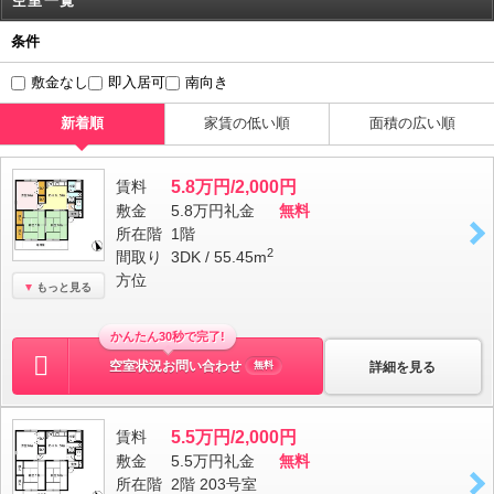
空室一覧
条件
敷金なし
即入居可
南向き
新着順
家賃の低い順
面積の広い順
賃料
5.8万円/2,000円
敷金
5.8万円
礼金
無料
所在階
1階
2
間取り
3DK / 55.45m
方位
もっと見る
かんたん30秒で完了!
空室状況お問い合わせ
詳細を見る
無料
賃料
5.5万円/2,000円
敷金
5.5万円
礼金
無料
所在階
2階 203号室