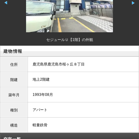
セジュールＵ【1階】の外観
建物情報
鹿児島県鹿児島市桜ヶ丘８丁目
住所
地上2階建
階建
1993年08月
築年月
アパート
種別
軽量鉄骨
構造