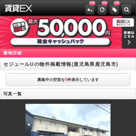
0
0
0
件
件
件
建物詳細
セジュールUの物件掲載情報(鹿児島県鹿児島市)
5
募集中の空室を
件表示しています
写真一覧