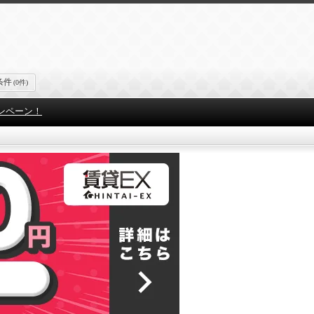
条件
(0件)
ンペーン！