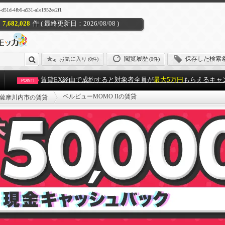
fb6-a531-a1e1952ee2f1
7,682,028
件 ( 最終更新日：2026/08/08 )
閲覧履歴
保存した検索
お気に入り
(
0件
)
(0件)
賃貸EX経由で成約すると対象者全員が
最大5万円
もらえるキャ
POINT!
ベルビューMOMO IIの賃貸
薩摩川内市の賃貸