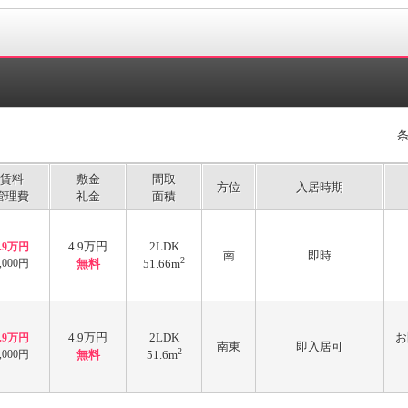
賃料
敷金
間取
方位
入居時期
管理費
礼金
面積
4.9万円
2LDK
4.9万円
南
即時
2
,000円
無料
51.66m
4.9万円
2LDK
お
4.9万円
南東
即入居可
2
,000円
無料
51.6m