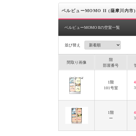
ベルビューMOMO II (薩摩川内市)
ベルビューMOMO IIの空室一覧
並び替え
階
間取り画像
部屋番号
1階
101号室
3
1階
ー
3