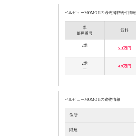
ベルビューMOMO IIの過去掲載物件情報
階
賃料
部屋番号
2階
5.3万円
ー
2階
4.9万円
ー
ベルビューMOMO IIの建物情報
住所
階建