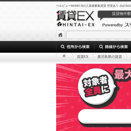
ベルビューMOMO IIの入居者募集賃貸 空室あり d5e53bd2-d51d-4
賃貸物件数
賃貸EX
鹿児島県の賃貸