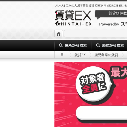
ソレジオ宝永の入居者募集賃貸 空室あり d329a231-ff31-4cdf-a5
賃貸物件数
賃貸EX
鹿児島県の賃貸