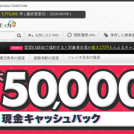
6a-c75d36475d88
7,775,531
件 ( 最終更新日：2026/08/08 )
閲覧履歴
保存した検索
お気に入り
(
0件
)
(0件)
賃貸EX経由で成約すると対象者全員が
最大5万円
もらえるキャ
POINT!
ソレジオ宝永の賃貸
鹿児島市の賃貸
慈眼寺駅の賃貸