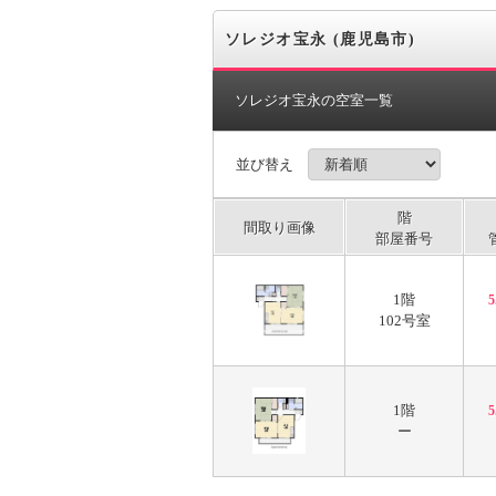
ソレジオ宝永 (鹿児島市)
ソレジオ宝永の空室一覧
並び替え
階
間取り画像
部屋番号
1階
102号室
1階
ー