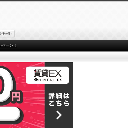
条件
(0件)
ンペーン！