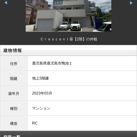
Ｃｒｅｓｃｅｎｔ葵【2階】の外観
建物情報
鹿児島県鹿児島市鴨池１
住所
地上5階建
階建
2023年03月
築年月
マンション
種別
RC
構造