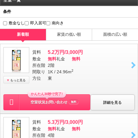
空室一覧
条件
敷金なし
即入居可
南向き
新着順
家賃の低い順
面積の広い順
賃料
5.2万円/3,000円
敷金
無料
礼金
無料
所在階
2階
2
間取り
1K / 24.96m
方位
東
もっと見る
かんたん30秒で完了!
空室状況お問い合わせ
詳細を見る
無料
賃料
5.3万円/3,000円
敷金
無料
礼金
無料
所在階
4階