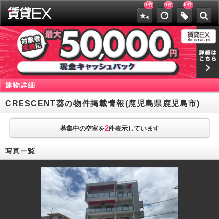
0
0
0
件
件
件
建物詳細
CRESCENT葵の物件掲載情報(鹿児島県鹿児島市)
2
募集中の空室を
件表示しています
写真一覧