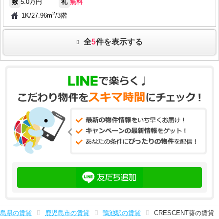
敷
5.0万円
礼
無料
2
1K
/
27.96m
/
3階
全
5
件を表示する
島県の賃貸
鹿児島市の賃貸
鴨池駅の賃貸
CRESCENT葵の賃貸