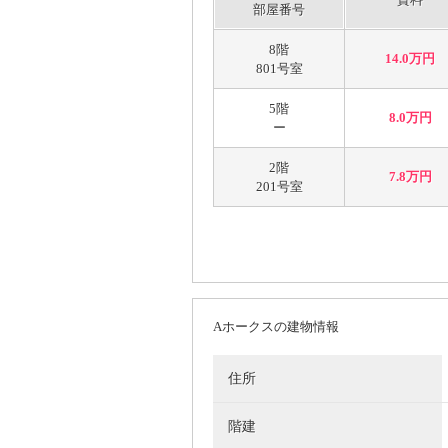
部屋番号
8階
14.0万円
801号室
5階
8.0万円
ー
2階
7.8万円
201号室
Aホークスの建物情報
住所
階建