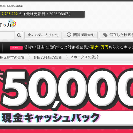
-e32fc63a9da8
7,786,202
件 ( 最終更新日：2026/08/07 )
閲覧履歴
保存した検索
お気に入り
(
0件
)
(0件)
賃貸EX経由で成約すると対象者全員が
最大5万円
もらえるキャ
POINT!
Aホークスの賃貸
鹿児島市の賃貸
荒田八幡駅の賃貸