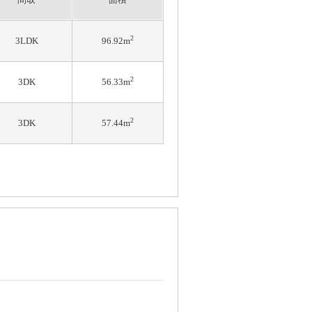
2
3LDK
96.92m
2
3DK
56.33m
2
3DK
57.44m