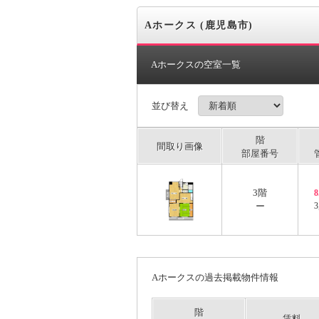
Aホークス (鹿児島市)
Aホークスの空室一覧
並び替え
階
間取り画像
部屋番号
3階
ー
3
Aホークスの過去掲載物件情報
階
賃料