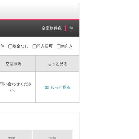
1
空室物件数
件
条件
敷金なし
即入居可
南向き
空室状況
もっと見る
問い合わせくださ
📧
もっと見る
い。
間取
面積