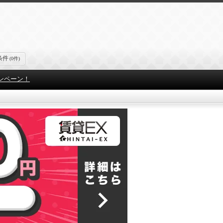
条件
(0件)
ンペーン！