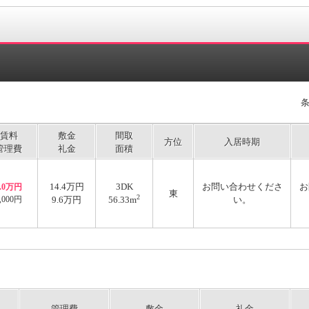
賃料
敷金
間取
方位
入居時期
管理費
礼金
面積
14.4万円
3DK
お問い合わせくださ
お
8.0万円
東
2
,000円
9.6万円
56.33m
い。
管理費
敷金
礼金