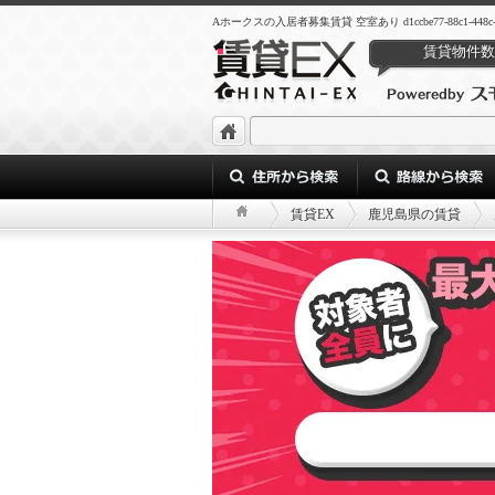
Aホークスの入居者募集賃貸 空室あり d1ccbe77-88c1-448c-95b8
賃貸物件数
賃貸EX
鹿児島県の賃貸