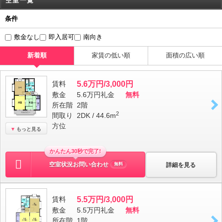
空室一覧
条件
敷金なし
即入居可
南向き
新着順
家賃の低い順
面積の広い順
賃料
5.6万円/3,000円
敷金
5.6万円
礼金
無料
所在階
2階
2
間取り
2DK / 44.6m
方位
もっと見る
かんたん30秒で完了!
空室状況お問い合わせ
詳細を見る
無料
賃料
5.5万円/3,000円
敷金
5.5万円
礼金
無料
所在階
1階