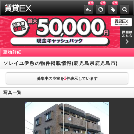
0
0
0
件
件
件
建物詳細
ソレイユ伊敷の物件掲載情報(鹿児島県鹿児島市)
3
募集中の空室を
件表示しています
写真一覧