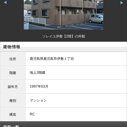
ソレイユ伊敷【2階】の外観
建物情報
鹿児島県鹿児島市伊敷１丁目
住所
地上3階建
階建
1997年03月
築年月
マンション
種別
RC
構造