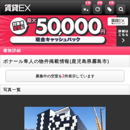
0
0
0
件
件
件
建物詳細
ボナール隼人の物件掲載情報(鹿児島県霧島市)
2
募集中の空室を
件表示しています
写真一覧