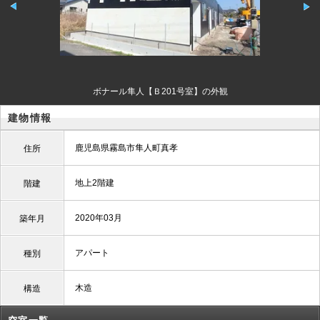
ボナール隼人【Ｂ201号室】の外観
建物情報
鹿児島県霧島市隼人町真孝
住所
地上2階建
階建
2020年03月
築年月
アパート
種別
木造
構造