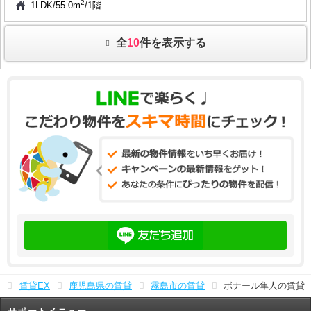
2
1LDK
/
55.0m
/
1階
全
10
件を表示する
賃貸EX
鹿児島県の賃貸
霧島市の賃貸
ボナール隼人の賃貸