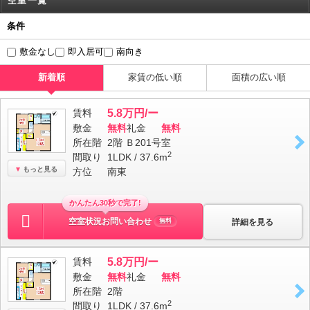
空室一覧
条件
敷金なし
即入居可
南向き
新着順
家賃の低い順
面積の広い順
賃料
5.8万円/ー
敷金
無料
礼金
無料
所在階
2階 Ｂ201号室
2
間取り
1LDK / 37.6m
もっと見る
方位
南東
かんたん30秒で完了!
空室状況お問い合わせ
詳細を見る
無料
賃料
5.8万円/ー
敷金
無料
礼金
無料
所在階
2階
2
間取り
1LDK / 37.6m