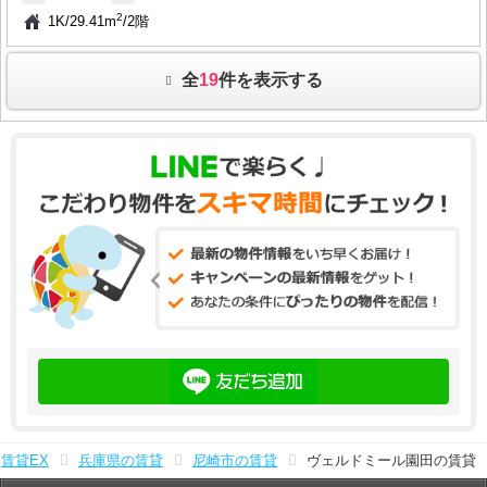
2
1K
/
29.41m
/
2階
全
19
件を表示する
賃貸EX
兵庫県の賃貸
尼崎市の賃貸
ヴェルドミール園田の賃貸