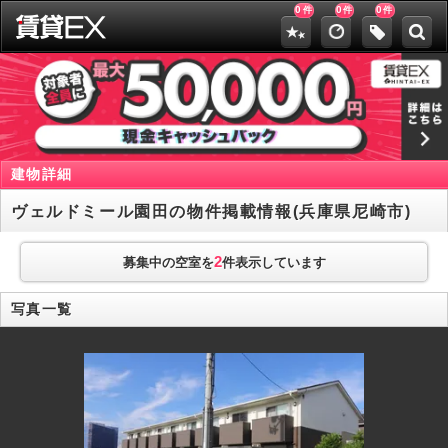
0
0
0
件
件
件
建物詳細
ヴェルドミール園田の物件掲載情報(兵庫県尼崎市)
2
募集中の空室を
件表示しています
写真一覧