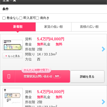
空室一覧
条件
敷金なし
即入居可
南向き
新着順
家賃の低い順
面積の広い順
賃料
5.4万円/4,000円
敷金
無料
礼金
無料
所在階
2階
2
間取り
1K / 33.13m
もっと見る
方位
西
かんたん30秒で完了!
空室状況お問い合わせ
詳細を見る
無料
賃料
5.4万円/4,000円
敷金
無料
礼金
無料
所在階
2階
2