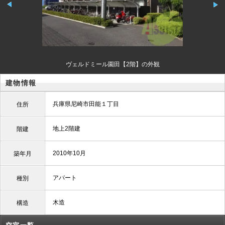
ヴェルドミール園田【2階】の外観
建物情報
兵庫県尼崎市田能１丁目
住所
地上2階建
階建
2010年10月
築年月
アパート
種別
木造
構造