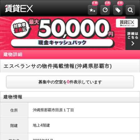
0
0
0
件
件
件
建物詳細
エスペランサの物件掲載情報(沖縄県那覇市)
0
募集中の空室を
件表示しています
建物情報
沖縄県那覇市田原１丁目
住所
地上4階建
階建