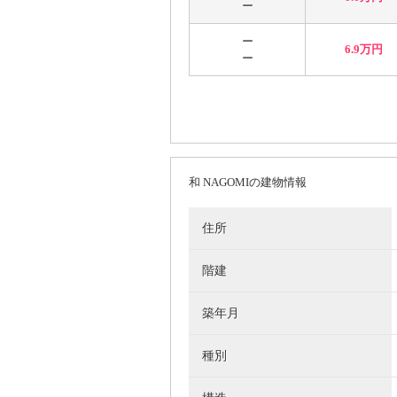
ー
ー
6.9万円
ー
和 NAGOMIの建物情報
住所
階建
築年月
種別