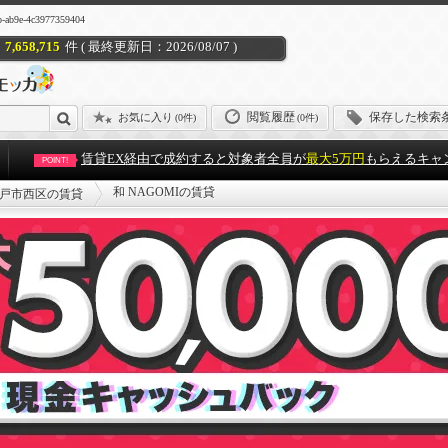
9e-4c3977359404
7,658,715
件 ( 最終更新日：2026/08/07 )
閲覧履歴
保存した検索
お気に入り
(
0件
)
(0件)
賃貸EX経由で成約すると対象者全員が
最大5万円
もらえるキャ
POINT!
和 NAGOMIの賃貸
戸市西区の賃貸