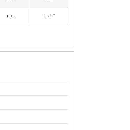
2
1LDK
50.6m