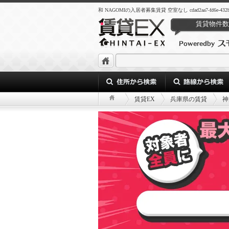
和 NAGOMIの入居者募集賃貸 空室なし cdad2aa7-fd6e-432b-ab
賃貸物件数
賃貸EX
兵庫県の賃貸
神