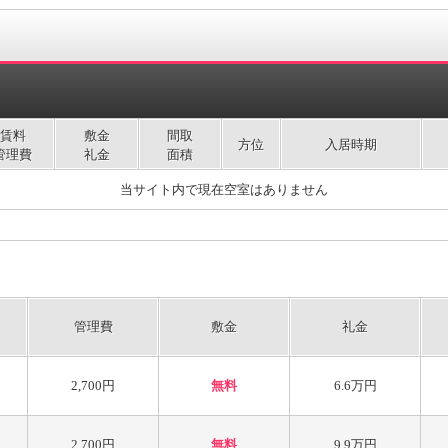
賃料
敷金
間取
方位
入居時期
管理費
礼金
面積
当サイト内で現在空室はありません
管理費
敷金
礼金
2,700円
無料
6.6万円
2,700円
無料
9.9万円