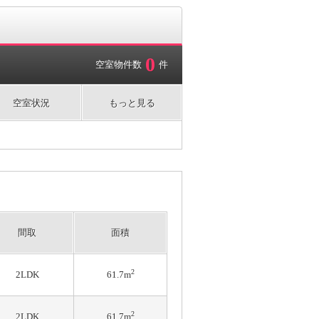
0
空室物件数
件
空室状況
もっと見る
間取
面積
2
2LDK
61.7m
2
2LDK
61.7m