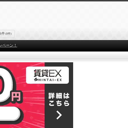
条件
(0件)
ンペーン！