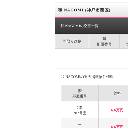
和 NAGOMI (神戸市西区)
和 NAGOMIの空室一覧
階
間取り画像
部屋番号
和 NAGOMIの過去掲載物件情報
階
賃料
部屋番号
2階
6.6万円
202号室
ー
6.6万円