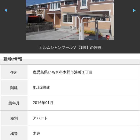
カルムシャンブールⅤ【1階】の外観
建物情報
鹿児島県いちき串木野市湊町１丁目
住所
地上2階建
階建
2016年01月
築年月
アパート
種別
木造
構造