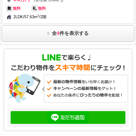
敷
無料
礼
無料
2
2LDK
/
57.63m
/
2階
全
4
件を表示する