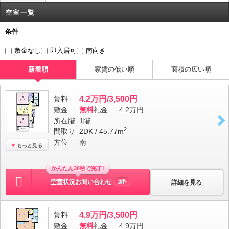
空室一覧
条件
敷金なし
即入居可
南向き
新着順
家賃の低い順
面積の広い順
賃料
4.2万円/3,500円
敷金
無料
礼金
4.2万円
所在階
1階
2
間取り
2DK / 45.77m
方位
南
もっと見る
かんたん30秒で完了!
空室状況お問い合わせ
詳細を見る
無料
賃料
4.9万円/3,500円
敷金
無料
礼金
4.9万円