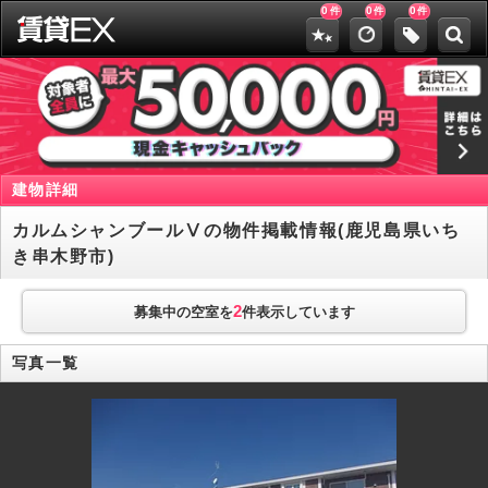
0
0
0
件
件
件
建物詳細
カルムシャンブールⅤの物件掲載情報(鹿児島県いち
き串木野市)
2
募集中の空室を
件表示しています
写真一覧