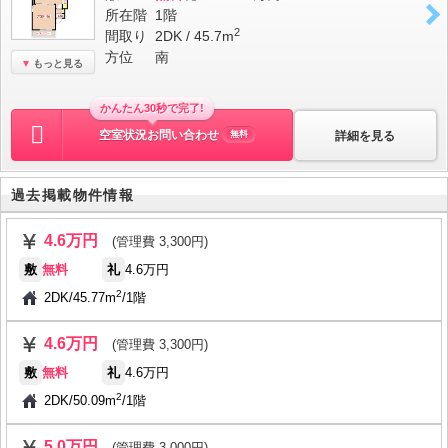
所在階
1階
2
間取り
2DK / 45.7m
方位
南
もっと見る
かんたん30秒で完了!
空室状況お問い合わせ
詳細を見る
無料
過去掲載物件情報
4.6万円
(管理費 3,300円)
敷
無料
礼
4.6万円
2
2DK
/
45.77m
/
1階
4.6万円
(管理費 3,300円)
敷
無料
礼
4.6万円
2
2DK
/
50.09m
/
1階
5.0万円
(管理費 3,000円)