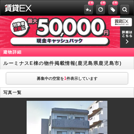
0
0
0
件
件
件
建物詳細
ルーミナスE棟の物件掲載情報(鹿児島県鹿児島市)
1
募集中の空室を
件表示しています
写真一覧