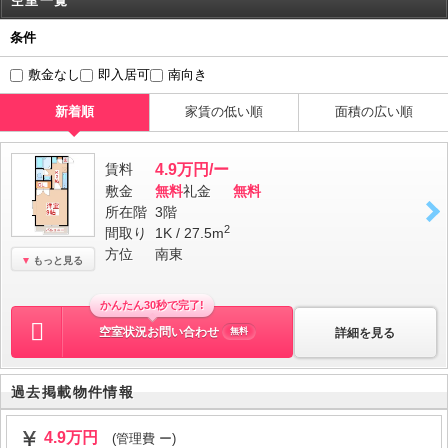
空室一覧
条件
敷金なし
即入居可
南向き
新着順
家賃の低い順
面積の広い順
賃料
4.9万円/ー
敷金
無料
礼金
無料
所在階
3階
2
間取り
1K / 27.5m
方位
南東
もっと見る
かんたん30秒で完了!
空室状況お問い合わせ
詳細を見る
無料
過去掲載物件情報
4.9万円
(管理費 ー)