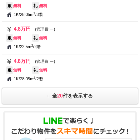
敷
無料
礼
無料
2
1K
/
28.05m
/
3階
4.8万円
(管理費 ー)
敷
無料
礼
無料
2
1K
/
22.5m
/
2階
4.8万円
(管理費 ー)
敷
無料
礼
無料
2
1K
/
28.05m
/
2階
全
20
件を表示する