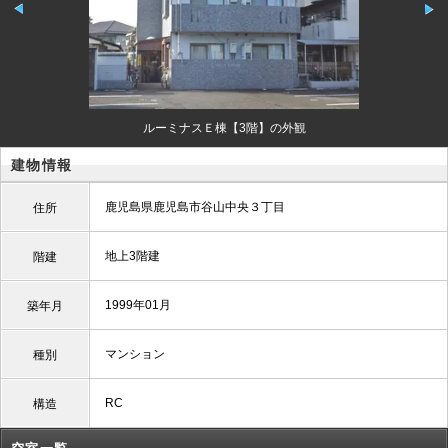
ルーミナスＥ棟【3階】の外観
建物情報
鹿児島県鹿児島市谷山中央３丁目
住所
地上3階建
階建
1999年01月
築年月
マンション
種別
RC
構造