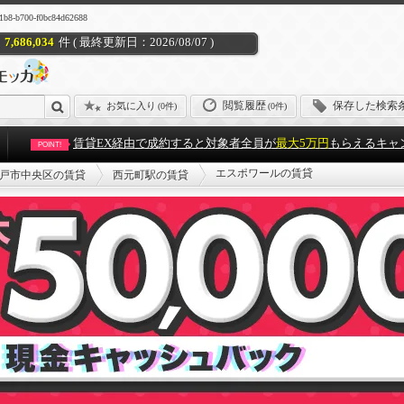
700-f0bc84d62688
7,686,034
件 ( 最終更新日：2026/08/07 )
閲覧履歴
保存した検索
お気に入り
(
0件
)
(0件)
賃貸EX経由で成約すると対象者全員が
最大5万円
もらえるキャ
POINT!
エスポワールの賃貸
戸市中央区の賃貸
西元町駅の賃貸