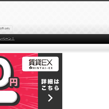
条件
(0件)
ンペーン！