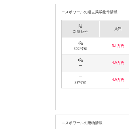
エスポワールの過去掲載物件情報
階
賃料
部屋番号
2階
5.1万円
302号室
1階
4.9万円
ー
ー
4.9万円
3F号室
エスポワールの建物情報