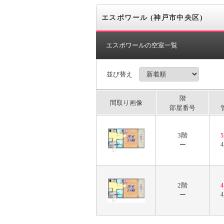
エスポワール (神戸市中央区)
エスポワールの空室一覧
並び替え
階
間取り画像
部屋番号
3階
ー
4
2階
ー
4