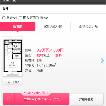
空室一覧
条件
敷金なし
即入居可
南向き
新着順
家賃の低い順
面積の広い順
賃料
3.7万円/4,000円
敷金
無料
礼金
無料
所在階
1階
2
間取り
1K / 23.18m
方位
南東
もっと見る
かんたん30秒で完了!
空室状況お問い合わせ
詳細を見る
無料