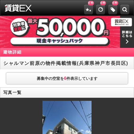
0
0
0
件
件
件
建物詳細
シャルマン前原の物件掲載情報(兵庫県神戸市長田区)
6
募集中の空室を
件表示しています
写真一覧