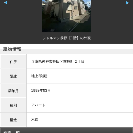
シャルマン前原【1階】の外観
建物情報
兵庫県神戸市長田区前原町２丁目
住所
地上2階建
階建
1998年03月
築年月
アパート
種別
木造
構造