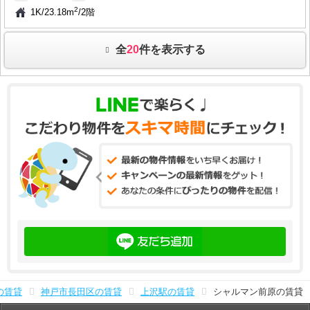
2
1K
/
23.18m
/
2階
全
20
件を表示する
の賃貸
神戸市長田区の賃貸
上沢駅の賃貸
シャルマン前原の賃貸