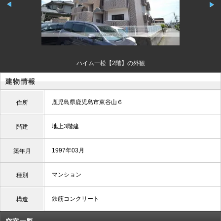
ハイム一松【2階】の外観
建物情報
鹿児島県鹿児島市東谷山６
住所
地上3階建
階建
1997年03月
築年月
マンション
種別
鉄筋コンクリート
構造