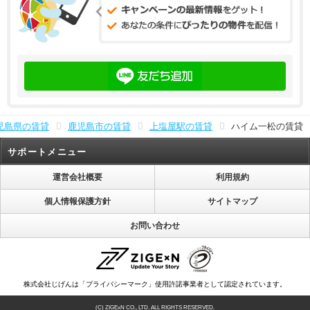
児島県の賃貸
鹿児島市の賃貸
上塩屋駅の賃貸
ハイム一松の賃貸
サポートメニュー
運営会社概要
利用規約
個人情報保護方針
サイトマップ
お問い合わせ
株式会社じげんは「プライバシーマーク」使用許諾事業者として認定されています。
(C) ZIGExN CO., LTD. ALL RIGHTS RESERVED.