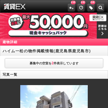
0
0
0
件
件
件
建物詳細
ハイム一松の物件掲載情報(鹿児島県鹿児島市)
2
募集中の空室を
件表示しています
写真一覧