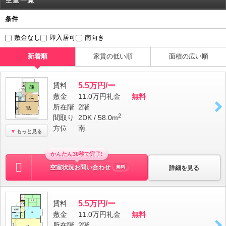
空室一覧
条件
敷金なし
即入居可
南向き
新着順
家賃の低い順
面積の広い順
賃料
5.5万円/ー
敷金
11.0万円
礼金
無料
所在階
2階
2
間取り
2DK / 58.0m
方位
南
もっと見る
かんたん30秒で完了!
空室状況お問い合わせ
詳細を見る
無料
賃料
5.5万円/ー
敷金
11.0万円
礼金
無料
所在階
2階