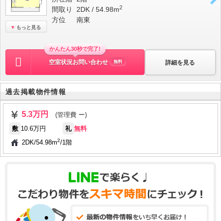
2
間取り
2DK / 54.98m
方位
南東
もっと見る
かんたん30秒で完了!
空室状況お問い合わせ
詳細を見る
無料
過去掲載物件情報
5.3万円
(管理費 ー)
敷
10.6万円
礼
無料
2
2DK
/
54.98m
/
1階