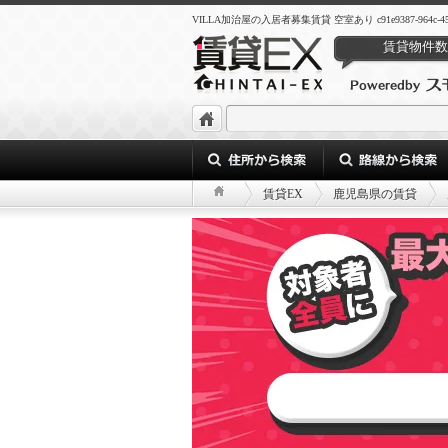
VILLA加治屋の入居者募集賃貸 空室あり c91e9387-964c-4552-9
賃貸物件数
賃貸EX
鹿児島県の賃貸