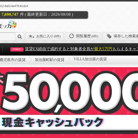
a55-0e47f141cfc4
7,690,747
件 ( 最終更新日：2026/08/08 )
閲覧履歴
保存した検索
お気に入り
(
0件
)
(0件)
賃貸EX経由で成約すると対象者全員が
最大5万円
もらえるキャ
POINT!
VILLA加治屋の賃貸
鹿児島市の賃貸
加治屋町駅の賃貸