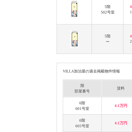
5階
502号室
1
5階
ー
VILLA加治屋の過去掲載物件情報
階
賃料
部屋番号
6階
4.1万円
601号室
6階
4.1万円
605号室