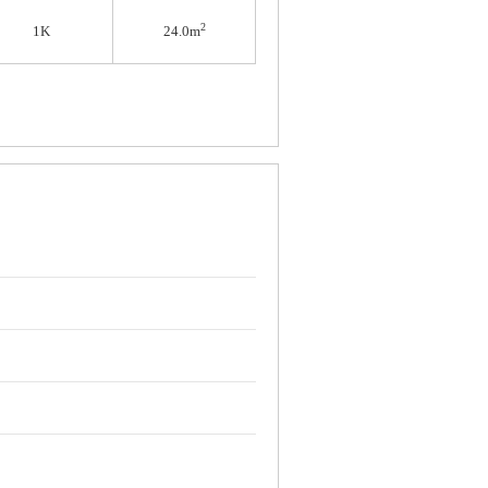
2
1K
24.0m