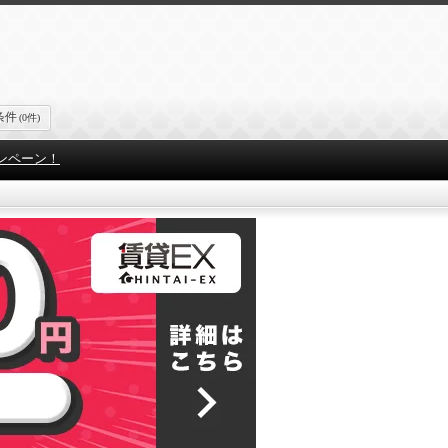
条件
(0件)
ンペーン！