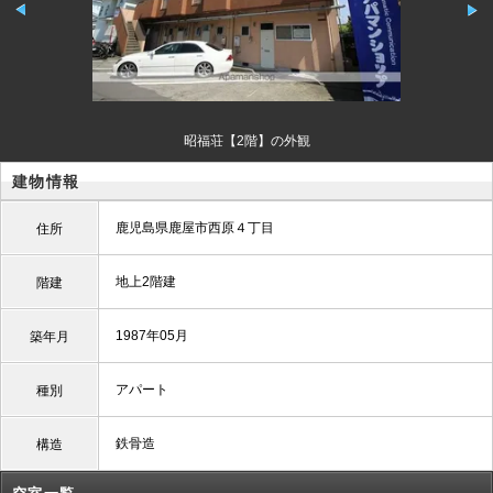
昭福荘【2階】の外観
建物情報
鹿児島県鹿屋市西原４丁目
住所
地上2階建
階建
1987年05月
築年月
アパート
種別
鉄骨造
構造