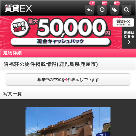
0
0
0
件
件
件
建物詳細
昭福荘の物件掲載情報(鹿児島県鹿屋市)
4
募集中の空室を
件表示しています
写真一覧