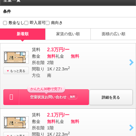
空室一覧
条件
敷金なし
即入居可
南向き
新着順
家賃の低い順
面積の広い順
賃料
2.3万円/ー
敷金
無料
礼金
無料
所在階
2階
2
間取り
1K / 22.3m
もっと見る
方位
南
かんたん30秒で完了!
空室状況お問い合わせ
詳細を見る
無料
賃料
2.1万円/ー
敷金
無料
礼金
無料
所在階
1階
2
間取り
1K / 22.3m