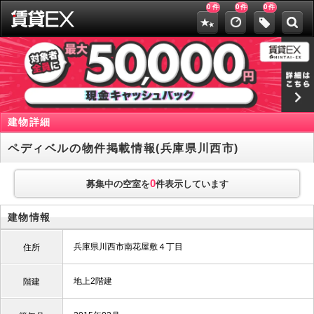
0
0
0
件
件
件
建物詳細
ペディベルの物件掲載情報(兵庫県川西市)
0
募集中の空室を
件表示しています
建物情報
兵庫県川西市南花屋敷４丁目
住所
地上2階建
階建