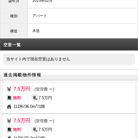
2015年02月
築年月
アパート
種別
木造
構造
空室一覧
当サイト内で現在空室はありません
過去掲載物件情報
7.5万円
(管理費 ー)
敷
無料
礼
7.5万円
2
1LDK
/
36.0m
/
1階
7.5万円
(管理費 ー)
敷
無料
礼
7.5万円
2