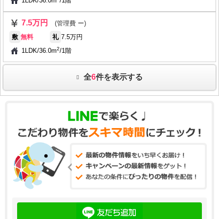
1LDK
/
36.0m
/
1階
7.5万円
(管理費 ー)
敷
無料
礼
7.5万円
2
1LDK
/
36.0m
/
1階
全
6
件を表示する