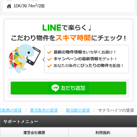
2
1DK
/
39.74m
/
2階
児島県の賃貸
鹿児島市の賃貸
郡元駅の賃貸
サクラハイツの賃貸
サポートメニュー
運営会社概要
利用規約