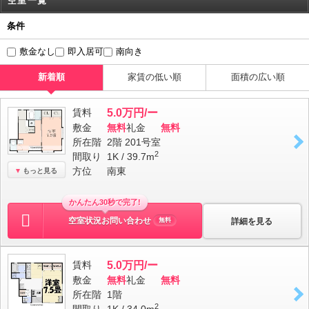
空室一覧
条件
敷金なし
即入居可
南向き
新着順
家賃の低い順
面積の広い順
賃料
5.0万円/ー
敷金
無料
礼金
無料
所在階
2階 201号室
2
間取り
1K / 39.7m
方位
南東
もっと見る
かんたん30秒で完了!
空室状況お問い合わせ
詳細を見る
無料
賃料
5.0万円/ー
敷金
無料
礼金
無料
所在階
1階
2