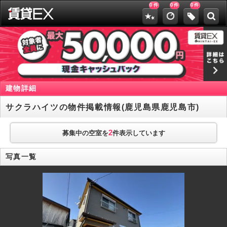
0
0
0
件
件
件
建物詳細
サクラハイツの物件掲載情報(鹿児島県鹿児島市)
2
募集中の空室を
件表示しています
写真一覧