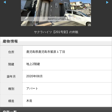
サクラハイツ【201号室】の外観
建物情報
鹿児島県鹿児島市紫原１丁目
住所
地上2階建
階建
2020年08月
築年月
アパート
種別
木造
構造