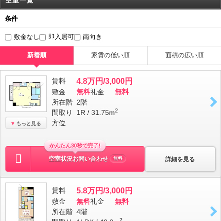
空室一覧
条件
敷金なし
即入居可
南向き
新着順
家賃の低い順
面積の広い順
賃料
4.8万円/3,000円
敷金
無料
礼金
無料
所在階
2階
2
間取り
1R / 31.75m
方位
もっと見る
かんたん30秒で完了!
空室状況お問い合わせ
詳細を見る
無料
賃料
5.8万円/3,000円
敷金
無料
礼金
無料
所在階
4階
2