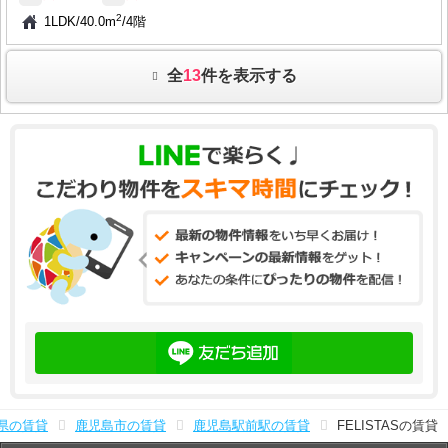
2
1LDK
/
40.0m
/
4階
全
13
件を表示する
県の賃貸
鹿児島市の賃貸
鹿児島駅前駅の賃貸
FELISTASの賃貸