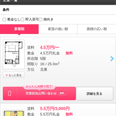
空室一覧
条件
敷金なし
即入居可
南向き
新着順
家賃の低い順
面積の広い順
賃料
4.5万円/ー
敷金
4.5万円
礼金
無料
所在階
5階
2
間取り
1K / 25.0m
方位
北東
もっと見る
かんたん30秒で完了!
空室状況お問い合わせ
詳細を見る
無料
賃料
5.5万円/3,000円
敷金
5.5万円
礼金
無料