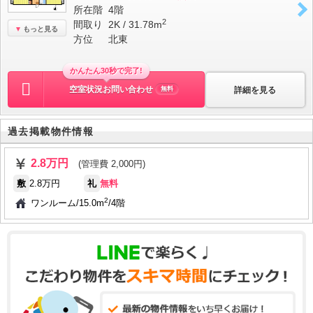
所在階
4階
2
間取り
2K / 31.78m
もっと見る
方位
北東
かんたん30秒で完了!
空室状況お問い合わせ
詳細を見る
無料
過去掲載物件情報
2.8万円
(管理費 2,000円)
敷
2.8万円
礼
無料
2
ワンルーム
/
15.0m
/
4階