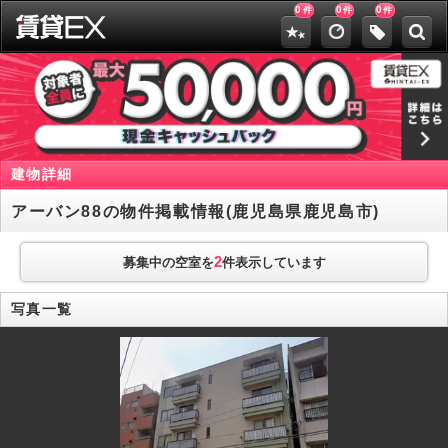
0
0
0
件
件
件
建物詳細
アーバン88の物件掲載情報(鹿児島県鹿児島市)
2
募集中の空室を
件表示しています
写真一覧