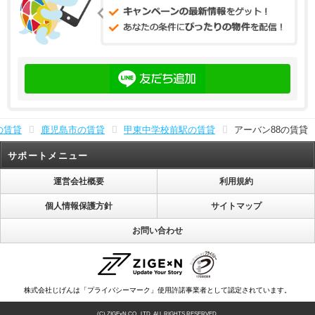
の賃貸
鹿児島市の賃貸
甲東中学校前駅の賃貸
アーバン88の賃貸
サポートメニュー
運営会社概要
利用規約
個人情報保護方針
サイトマップ
お問い合わせ
株式会社じげんは「プライバシーマーク」使用許諾事業者として認定されています。
(C) ZIGExN CO., LTD. ALL RIGHTS RESERVED.