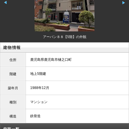
アーバン８８【5階】の外観
建物情報
鹿児島県鹿児島市樋之口町
住所
地上5階建
階建
1988年12月
築年月
マンション
種別
鉄骨造
構造