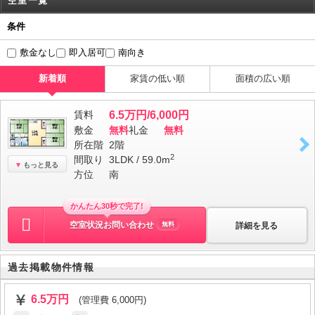
空室一覧
条件
敷金なし
即入居可
南向き
新着順
家賃の低い順
面積の広い順
賃料
6.5万円/6,000円
敷金
無料
礼金
無料
所在階
2階
2
間取り
3LDK / 59.0m
もっと見る
方位
南
かんたん30秒で完了!
空室状況お問い合わせ
詳細を見る
無料
過去掲載物件情報
6.5万円
(管理費 6,000円)