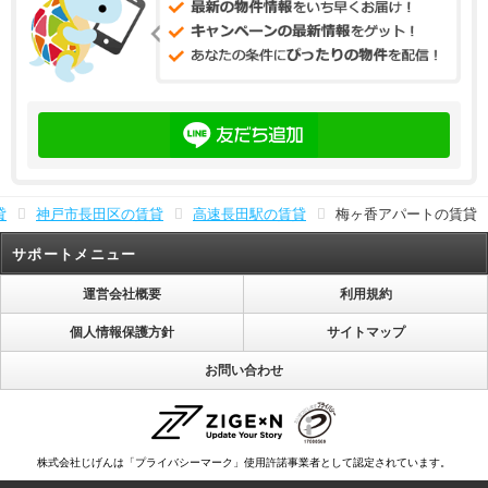
貸
神戸市長田区の賃貸
高速長田駅の賃貸
梅ヶ香アパートの賃貸
サポートメニュー
運営会社概要
利用規約
個人情報保護方針
サイトマップ
お問い合わせ
株式会社じげんは「プライバシーマーク」使用許諾事業者として認定されています。