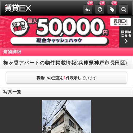
0
0
0
件
件
件
建物詳細
梅ヶ香アパートの物件掲載情報(兵庫県神戸市長田区)
1
募集中の空室を
件表示しています
写真一覧