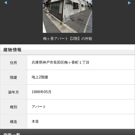
梅ヶ香アパート【2階】の外観
建物情報
兵庫県神戸市長田区梅ヶ香町１丁目
住所
地上2階建
階建
1988年05月
築年月
アパート
種別
木造
構造