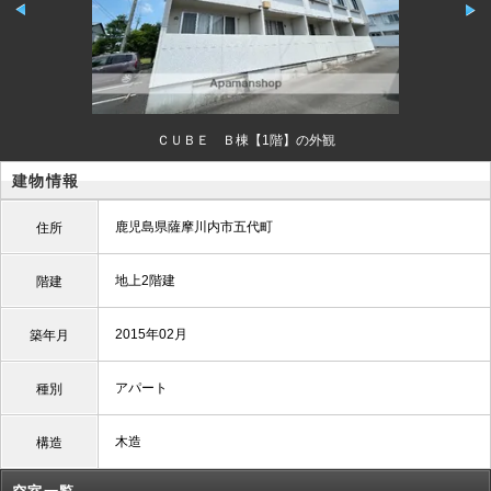
ＣＵＢＥ Ｂ棟【1階】の外観
建物情報
鹿児島県薩摩川内市五代町
住所
地上2階建
階建
2015年02月
築年月
アパート
種別
木造
構造