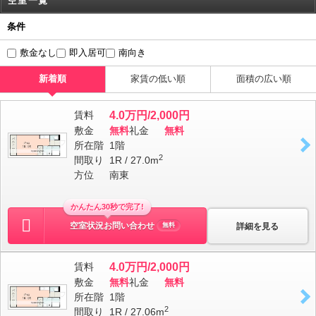
空室一覧
条件
敷金なし
即入居可
南向き
新着順
家賃の低い順
面積の広い順
賃料
4.0万円/2,000円
敷金
無料
礼金
無料
所在階
1階
2
間取り
1R / 27.0m
方位
南東
かんたん30秒で完了!
空室状況お問い合わせ
詳細を見る
無料
賃料
4.0万円/2,000円
敷金
無料
礼金
無料
所在階
1階
2
間取り
1R / 27.06m