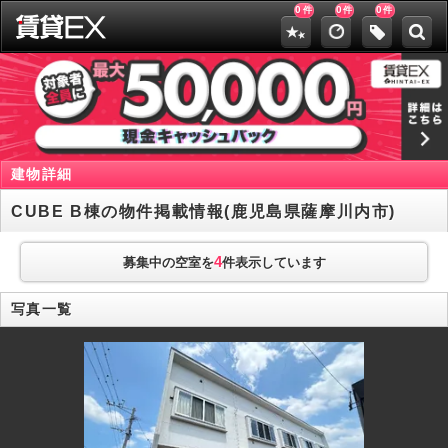
0
0
0
件
件
件
建物詳細
CUBE B棟の物件掲載情報(鹿児島県薩摩川内市)
4
募集中の空室を
件表示しています
写真一覧