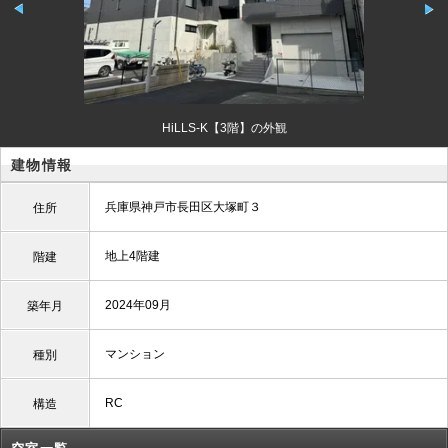
HiLLS-K【3階】の外観
建物情報
兵庫県神戸市長田区大塚町３
住所
地上4階建
階建
2024年09月
築年月
マンション
種別
RC
構造