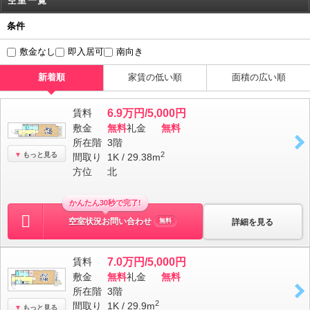
空室一覧
条件
敷金なし
即入居可
南向き
新着順
家賃の低い順
面積の広い順
賃料
6.9万円/5,000円
敷金
無料
礼金
無料
所在階
3階
2
もっと見る
間取り
1K / 29.38m
方位
北
かんたん30秒で完了!
空室状況お問い合わせ
詳細を見る
無料
賃料
7.0万円/5,000円
敷金
無料
礼金
無料
所在階
3階
2
間取り
1K / 29.9m
もっと見る