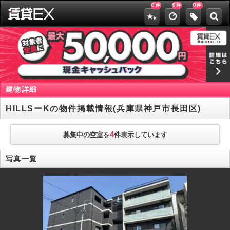
0
0
0
件
件
件
建物詳細
HILLSーKの物件掲載情報(兵庫県神戸市長田区)
4
募集中の空室を
件表示しています
写真一覧