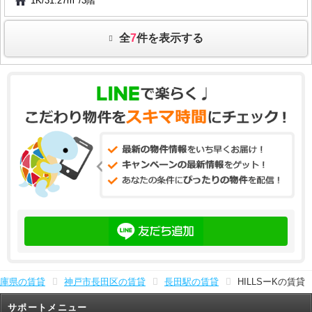
1K
/
31.27m
/
3階
全
7
件を表示する
庫県の賃貸
神戸市長田区の賃貸
長田駅の賃貸
HILLSーKの賃貸
サポートメニュー