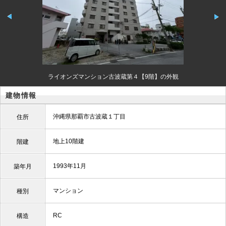
ライオンズマンション古波蔵第４【9階】の外観
建物情報
沖縄県那覇市古波蔵１丁目
住所
地上10階建
階建
1993年11月
築年月
マンション
種別
RC
構造