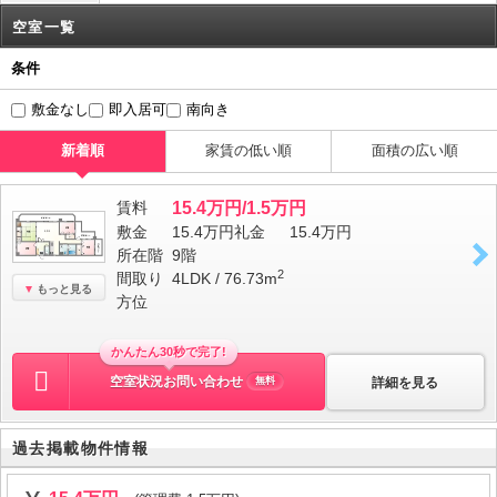
空室一覧
条件
敷金なし
即入居可
南向き
新着順
家賃の低い順
面積の広い順
賃料
15.4万円/1.5万円
敷金
15.4万円
礼金
15.4万円
所在階
9階
2
間取り
4LDK / 76.73m
もっと見る
方位
かんたん30秒で完了!
空室状況お問い合わせ
詳細を見る
無料
過去掲載物件情報