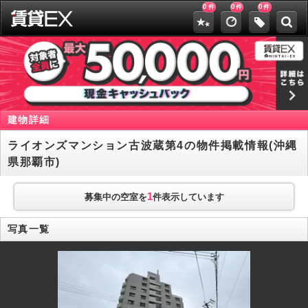
0
0
0
件
件
件
建物詳細
ライオンズマンション古波蔵第4の物件掲載情報(沖縄
県那覇市)
1
募集中の空室を
件表示しています
写真一覧