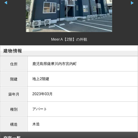
Meer A【2階】の外観
建物情報
鹿児島県薩摩川内市宮内町
住所
地上2階建
階建
2023年03月
築年月
アパート
種別
木造
構造