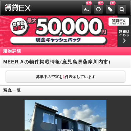
0
0
0
件
件
件
建物詳細
MEER Aの物件掲載情報(鹿児島県薩摩川内市)
1
募集中の空室を
件表示しています
写真一覧