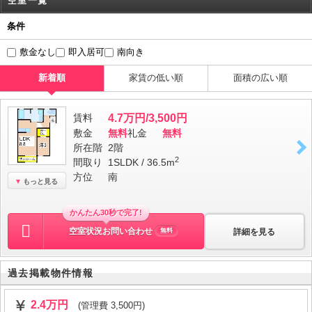
空室一覧
条件
敷金なし
即入居可
南向き
新着順
家賃の低い順
面積の広い順
賃料
4.7万円/3,500円
敷金
無料
礼金
無料
所在階
2階
2
間取り
1SLDK / 36.5m
方位
南
もっと見る
かんたん30秒で完了!
空室状況お問い合わせ
詳細を見る
無料
過去掲載物件情報
2.4万円
(管理費 3,500円)