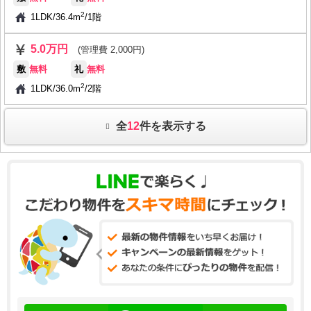
2
1LDK
/
36.4m
/
1階
5.0万円
(管理費 2,000円)
敷
無料
礼
無料
2
1LDK
/
36.0m
/
2階
全
12
件を表示する