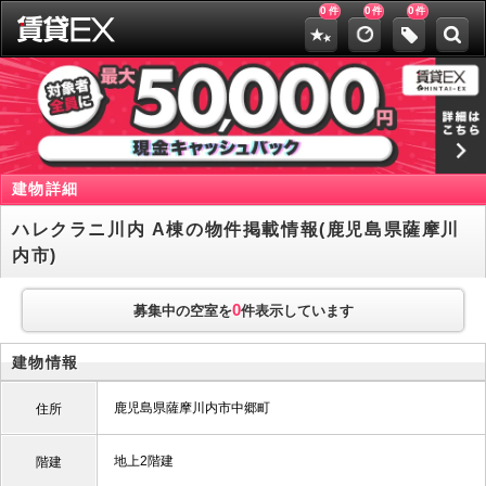
0
0
0
件
件
件
建物詳細
ハレクラニ川内 A棟の物件掲載情報(鹿児島県薩摩川
内市)
0
募集中の空室を
件表示しています
建物情報
鹿児島県薩摩川内市中郷町
住所
地上2階建
階建