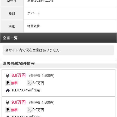
新築(2025年11月)
築年月
アパート
種別
軽量鉄骨
構造
空室一覧
当サイト内で現在空室はありません
過去掲載物件情報
8.0万円
(管理費 4,500円)
敷
無料
礼
8.0万円
2
1LDK
/
33.49m
/
1階
9.0万円
(管理費 4,500円)
敷
無料
礼
9.0万円
2