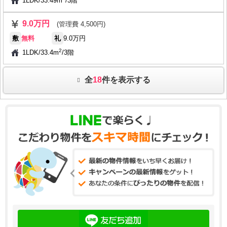
1LDK
/
33.49m
/
3階
9.0万円
(管理費 4,500円)
敷
無料
礼
9.0万円
2
1LDK
/
33.4m
/
3階
全
18
件を表示する