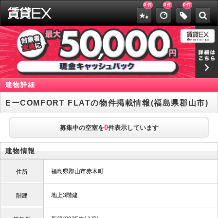
0
0
0
件
件
件
建物詳細
EーCOMFORT FLATの物件掲載情報(福島県郡山市)
0
募集中の空室を
件表示しています
建物情報
福島県郡山市赤木町
住所
地上3階建
階建